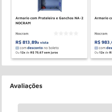
40
Armario com Prateleira e Ganchos NA-2
Armario 
NOCRAM
Nocram
Nocram
R$
813
,
89
R$
983
,
à vista
Ou
12
de
R$
75
,
67
Ou
12
de
R
－
＋
－
COMPRAR
Avaliações