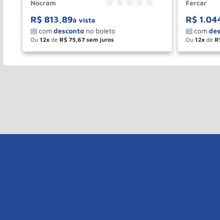
Nocram
Fercar
R$
813
,
89
R$
1
.
04
à vista
Ou
12
de
R$
75
,
67
Ou
12
de
R
－
＋
－
COMPRAR