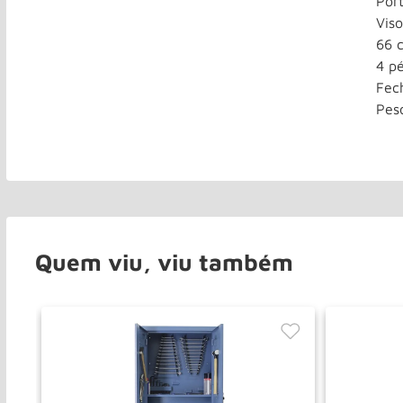
Port
Vis
66 c
4 pé
Fec
Pes
Quem viu, viu também