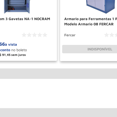
com 3 Gavetas NA-1 NOCRAM
Armario para Ferramentas 1 P
Modelo Armario 08 FERCAR
Fercar
66
à vista
INDISPONÍVEL
$
91
,
45
＋
COMPRAR