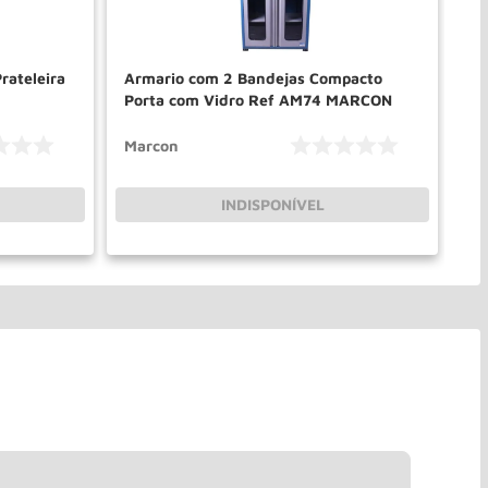
rateleira
Armario com 2 Bandejas Compacto
Ar
Porta com Vidro Ref AM74 MARCON
00
Marcon
Ge
INDISPONÍVEL