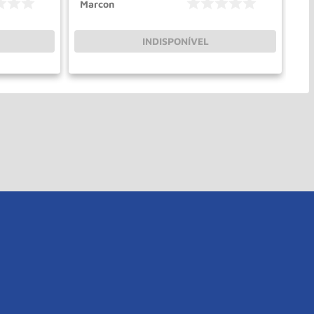
Marcon
Ma
INDISPONÍVEL