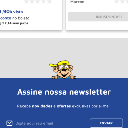
Marcon
4
,
90
à vista
INDISPONÍVEL
$
97
,
14
＋
COMPRAR
Assine nossa newsletter
Receba
novidades
e
ofertas
exclusivas por e-mail
ENVIAR