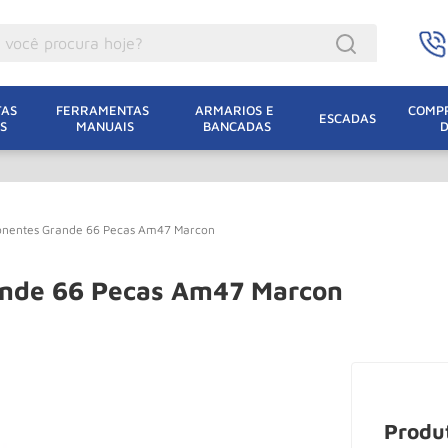
ocê procura hoje?
acacos
AS 
FERRAMENTAS 
ARMARIOS E 
COMPR
ESCADAS
S
MANUAIS
BANCADAS
incho Eletrico
acaco Hidraulico
lha Eletrica
onentes Grande 66 Pecas Am47 Marcon
acaco Jacare
uincho
ande 66 Pecas Am47 Marcon
acaco
dizio
lha
oda
Produ