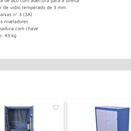
a de aço com abertura para a direita
or de vidro temperado de 3 mm
aixas nº 3 (3A)
s niveladores
hadura com chave
o: 43 kg