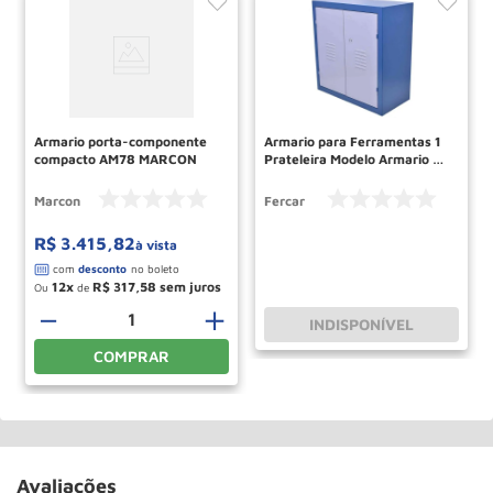
Armario porta-componente
Armario para Ferramentas 1
compacto AM78 MARCON
Prateleira Modelo Armario 08
FERCAR
Marcon
Fercar
R$
3
.
415
,
82
à vista
12
R$
317
,
58
Ou
de
－
＋
INDISPONÍVEL
COMPRAR
Avaliações