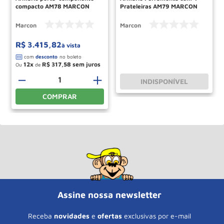
compacto AM78 MARCON
Prateleiras AM79 MARCON
Marcon
Marcon
R$
3
.
415
,
82
à vista
12
R$
317
,
58
Ou
de
－
＋
INDISPONÍVEL
COMPRAR
Assine nossa newsletter
Receba
novidades
e
ofertas
exclusivas por e-mail