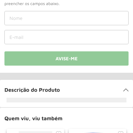
Roda
10
º
Descrição do Produto
Quem viu, viu também