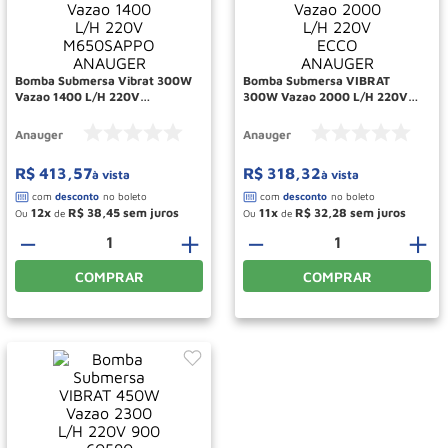
Rodizio
10
º
Bomba Submersa Vibrat 300W
Bomba Submersa VIBRAT
Vazao 1400 L/H 220V
300W Vazao 2000 L/H 220V
M650SAPPO ANAUGER
ECCO ANAUGER
Anauger
Anauger
R$
413
,
57
R$
318
,
32
à vista
à vista
12
R$
38
,
45
11
R$
32
,
28
Ou
de
Ou
de
－
＋
－
＋
COMPRAR
COMPRAR