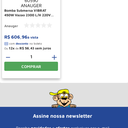
Bomba Submersa VIBRAT
450W Vazao 2300 L/H 220V
900 60590 ANAUGER
Anauger
R$
606
,
96
à vista
12
R$
56
,
43
Ou
de
－
＋
COMPRAR
Assine nossa newsletter
Receba
novidades
e
ofertas
exclusivas por e-mail