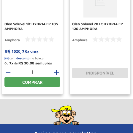
Rodizio
10
º
Oleo Soluvel 5lt HYDRIA EP 105
Oleo Soluvel 20 Lt HYDRIA EP
AMPHORA
120 AMPHORA
Amphora
Amphora
R$
188
,
73
à vista
7
R$
30
,
08
Ou
de
－
＋
INDISPONÍVEL
COMPRAR