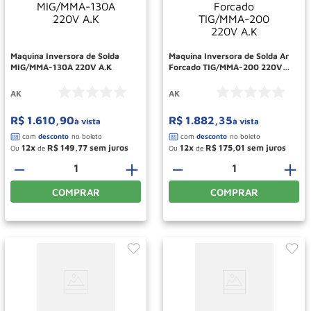
Roda
10
º
Maquina Inversora de Solda
Maquina Inversora de Solda Ar
MIG/MMA-130A 220V A.K
Forcado TIG/MMA-200 220V
A.K
AK
AK
R$
1
.
610
,
90
R$
1
.
882
,
35
à vista
à vista
12
R$
149
,
77
12
R$
175
,
01
Ou
de
Ou
de
－
＋
－
＋
COMPRAR
COMPRAR