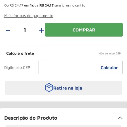
Paleteira
10
º
Ou
R$
24
,
17
em
1
de
R$
24
,
17
sem juros no cartão
Mais formas de pagamento
＋
COMPRAR
Calcule o frete
Não sei meu CEP
Retire na loja
Descrição do Produto