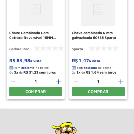
Chave Combinada Com
Chave combinada 6 mm
Catraca Reversível 15MM
galvazinada 50335 Sparta
R07200150 GEDORE RED
Gedore Red
Sparta
R$
83
,
98
R$
1
,
47
à vista
à vista
3
R$
31
,
23
1
R$
1
,
64
Ou
de
Ou
de
－
＋
－
＋
COMPRAR
COMPRAR