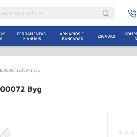
ocê procura hoje?
acacos
AS 
FERRAMENTAS 
ARMARIOS E 
COMPR
ESCADAS
S
MANUAIS
BANCADAS
incho Eletrico
acaco Hidraulico
acaco Jacare
 9200005 / 9200072 Byg
uincho
lha Eletrica
200072 Byg
acaco
lha
dizio
oda