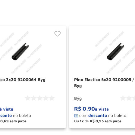
tico 3x20 9200064 Byg
Pino Elastico 5x30 9200005 
Byg
Byg
R$
0
,
90
à vista
à vista
0
,
69
Ou
1
de
R$
0
,
95
＋
－
＋
COMPRAR
COM