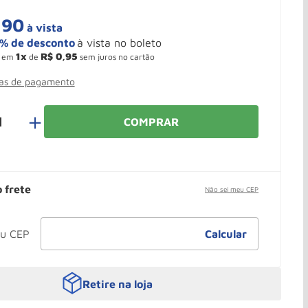
,
90
à vista
1
R$
0
,
95
em
de
sem juros no cartão
mas de pagamento
＋
COMPRAR
o frete
Não sei meu CEP
Retire na loja