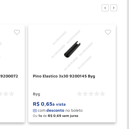
/ 9200072
Pino Elastico 3x30 9200145 Byg
Pino El
BY
Byg
By
R$
0
,
65
R
à vista
Ou
1
de
R$
0
,
69
O
－
＋
PRAR
COMPRAR