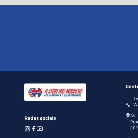
Cent
Te
W
Av.
Redes sociais
Pru
CEP