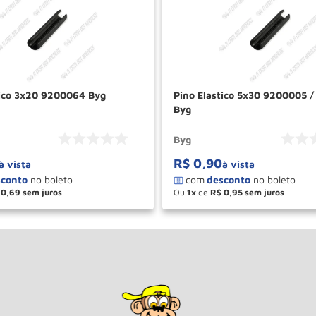
tico 3x20 9200064 Byg
Pino Elastico 5x30 9200005 
Byg
Byg
R$
0
,
90
à vista
à vista
0
,
69
Ou
1
de
R$
0
,
95
＋
－
＋
COMPRAR
COM