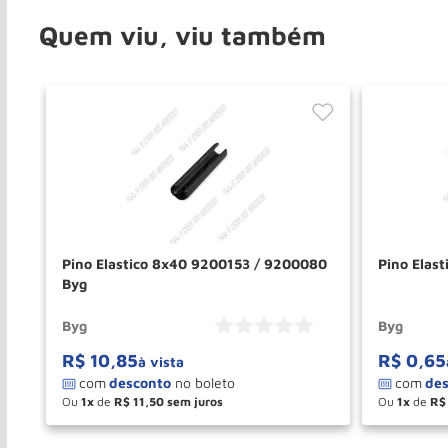
Quem viu, viu também
Pino Elastico 8x40 9200153 / 9200080
Pino Elas
Byg
Byg
Byg
R$
10
,
85
R$
0
,
65
à vista
Ou
1
de
R$
11
,
50
Ou
1
de
R$
－
＋
－
COMPRAR