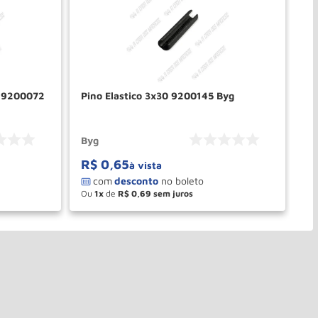
/ 9200072
Pino Elastico 3x30 9200145 Byg
Pino El
BY
Byg
By
R$
0
,
65
R
à vista
Ou
1
de
R$
0
,
69
O
－
＋
PRAR
COMPRAR