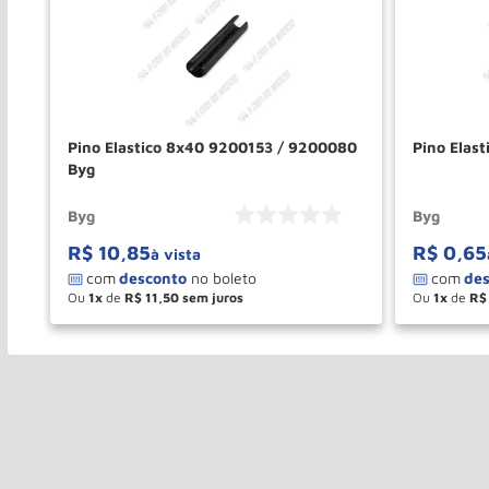
Pino Elastico 8x40 9200153 / 9200080
Pino Elas
Byg
Byg
Byg
R$
10
,
85
R$
0
,
65
à vista
Ou
1
de
R$
11
,
50
Ou
1
de
R$
－
＋
－
COMPRAR