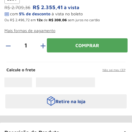
Roda
10
º
R$
2
.
355
,
41
R$
2
.
709
,
36
à vista
Ou
R$
2
.
496
,
72
em
12
de
R$
208
,
06
sem juros no cartão
Mais formas de pagamento
＋
COMPRAR
Calcule o frete
Não sei meu CEP
Retire na loja