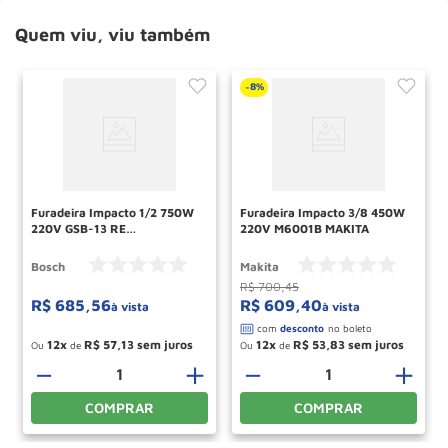
Quem viu, viu também
8%
-
Furadeira Impacto 1/2 750W
Furadeira Impacto 3/8 450W
220V GSB-13 RE
220V M6001B MAKITA
06012B80E0 BOSCH
Bosch
Makita
R$
700
,
45
R$
685
,
56
R$
609
,
40
à vista
à vista
12
R$
57
,
13
12
R$
53
,
83
Ou
de
Ou
de
－
＋
－
＋
COMPRAR
COMPRAR