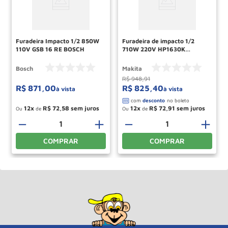
Furadeira Impacto 1/2 850W
Furadeira de impacto 1/2
110V GSB 16 RE BOSCH
710W 220V HP1630K
MAKITA
Bosch
Makita
R$
948
,
91
R$
871
,
00
R$
825
,
40
à vista
à vista
12
R$
72
,
58
12
R$
72
,
91
Ou
de
Ou
de
－
＋
－
＋
COMPRAR
COMPRAR