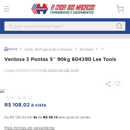
O que você procura hoje?
Macacos
1
º
ventosa
Corte, Refrigeração e Fixação
Ventosas
Guincho Eletrico
2
º
3
Pontas
Ventosa 3 Pontas 5'' 90kg 604390 Lee Tools
5''
Macaco Hidraulico
3
º
90kg
Ver descrição
Lee Tools
052952270006
604390
Talha Eletrica
4
º
Lee
Tools
Macaco Jacare
5
º
Guincho
6
º
Macaco
7
º
R$
108
,
02
à vista
Esconder - Ganhe 10,37% de desconto pagando no boleto
Roda
8
º
Ou
R$
120
,
52
em
4
de
R$
30
,
13
sem juros no cartão
Rodizio
9
º
Mais formas de pagamento