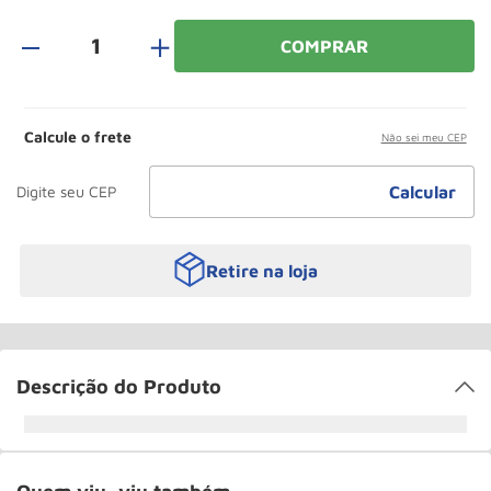
Paleteira
10
º
＋
COMPRAR
Calcule o frete
Não sei meu CEP
Retire na loja
Descrição do Produto