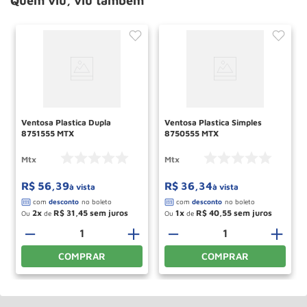
Quem viu, viu também
Ventosa Plastica Dupla
Ventosa Plastica Simples
8751555 MTX
8750555 MTX
Mtx
Mtx
R$
56
,
39
R$
36
,
34
à vista
à vista
2
R$
31
,
45
1
R$
40
,
55
Ou
de
Ou
de
－
＋
－
＋
COMPRAR
COMPRAR