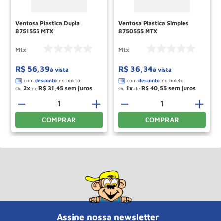
Ventosa Plastica Dupla
Ventosa Plastica Simples
8751555 MTX
8750555 MTX
Mtx
Mtx
R$
56
,
39
R$
36
,
34
à vista
à vista
2
R$
31
,
45
1
R$
40
,
55
Ou
de
Ou
de
－
＋
－
＋
COMPRAR
COMPRAR
Assine nossa newsletter