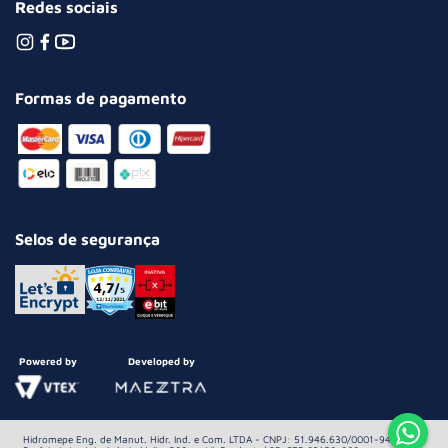
Redes sociais
Formas de pagamento
Selos de segurança
Powered by
Developed by
Hidromepe Eng. de Manut. Hidr. Ind. e Com. LTDA - CNPJ: 51.946.630/0001-94 Av.