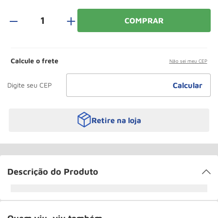
Roda
10
º
＋
COMPRAR
Calcule o frete
Não sei meu CEP
Retire na loja
Descrição do Produto