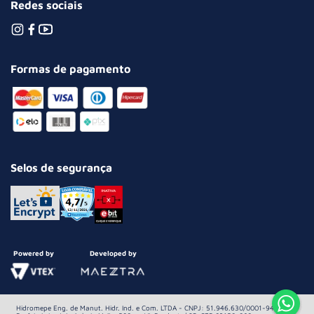
Redes sociais
Formas de pagamento
Selos de segurança
Powered by
Developed by
Hidromepe Eng. de Manut. Hidr. Ind. e Com. LTDA - CNPJ: 51.946.630/0001-94 Av.