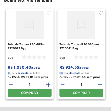
Quem viu, viu também
Tubo de Torcao R20 685mm
Tubo de Torcao R20 520mm
7720012 Byg
7720011 Byg
Byg
Byg
R$
1
.
030
,
40
R$
924
,
55
à vista
à vista
12
R$
91
,
01
12
R$
81
,
66
Ou
de
Ou
de
－
＋
－
＋
COMPRAR
COMPRAR