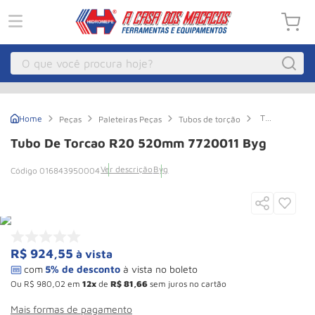
O que você procura hoje?
Macacos
1
º
Tubo
Peças
Paleteiras Peças
Tubos de torção
Guincho Eletrico
2
º
de
Torcao
Tubo De Torcao R20 520mm 7720011 Byg
R20
Macaco Hidraulico
3
º
520mm
Ver descrição
Byg
016843950004
7720011
Talha Eletrica
4
º
Byg
Macaco Jacare
5
º
Guincho
6
º
Macaco
7
º
R$
924
,
55
à vista
Rodizio
8
º
Ou
R$
980
,
02
em
12
de
R$
81
,
66
sem juros no cartão
Talha
9
º
Mais formas de pagamento