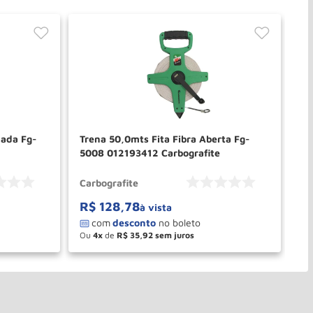
Trena 50,0mts Fita Fibra Aberta Fg-
Tr
5008 012193412 Carbografite
22
Carbografite
Tr
R$
128
,
78
à vista
Ou
4
de
R$
35
,
92
－
＋
PRAR
COMPRAR