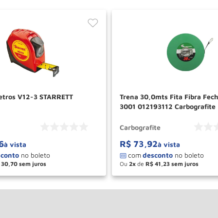
Trena 3 metros V12-3 STARRETT
Trena 30,0mts Fita Fibra Fechada Fg-
3001 012193112 Carbografite
Carbografite
6
R$
73
,
92
à vista
à vista
30
,
70
Ou
2
de
R$
41
,
23
＋
－
＋
COMPRAR
COM