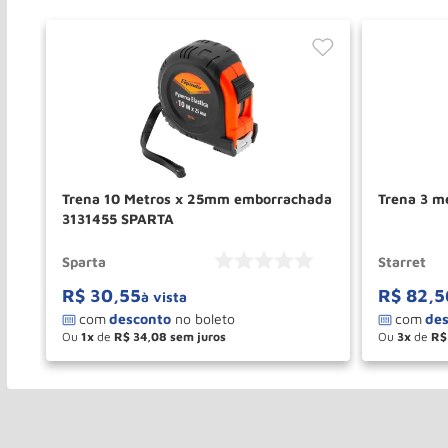
010
Trena 10 Metros x 25mm emborrachada
3131455 SPARTA
Sparta
Starret
R$
30
,
55
R$
82
,
5
à vista
Ou
1
de
R$
34
,
08
Ou
3
de
R$
－
＋
－
COMPRAR