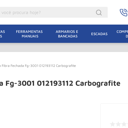
ocê procura hoje?
acacos
AS 
FERRAMENTAS 
ARMARIOS E 
COMPR
ESCADAS
S
MANUAIS
BANCADAS
incho Eletrico
acaco Hidraulico
acaco Jacare
a Fibra Fechada Fg-3001 012193112 Carbografite
uincho
lha Eletrica
a Fg-3001 012193112 Carbografite
acaco
lha
dizio
oda