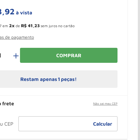
3
,
92
à vista
 Ganhe 10,37% de desconto pagando no boleto
2
R$
41
,
23
7
em
de
sem juros no cartão
mas de pagamento
＋
COMPRAR
Restam apenas
1
peças!
o frete
Não sei meu CEP