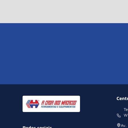
Cent
Te
W
Av.
Redes sociais