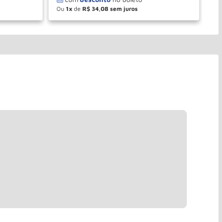
Ou
1
de
R$
34
,
08
O
－
＋
PRAR
COMPRAR