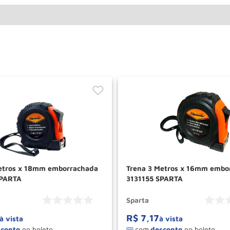
etros x 18mm emborrachada
Trena 3 Metros x 16mm embo
SPARTA
3131155 SPARTA
Sparta
R$
7
,
17
à vista
à vista