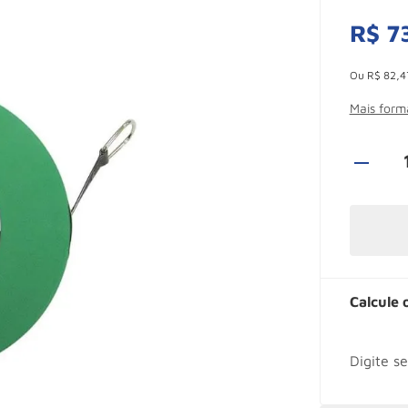
R$
7
Esconder -
Ou
R$
82
,
4
Mais for
Calcule 