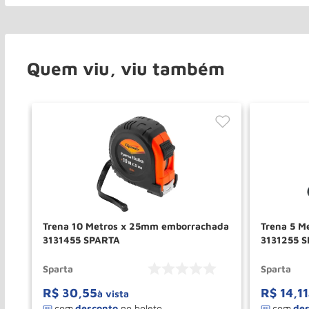
Quem viu, viu também
l
Trena 10 Metros x 25mm emborrachada
Trena 5 M
3131455 SPARTA
3131255 
Sparta
Sparta
R$
30
,
55
R$
14
,
11
à vista