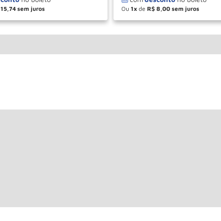
15
,
74
Ou
1
de
R$
8
,
00
＋
－
＋
COMPRAR
COM