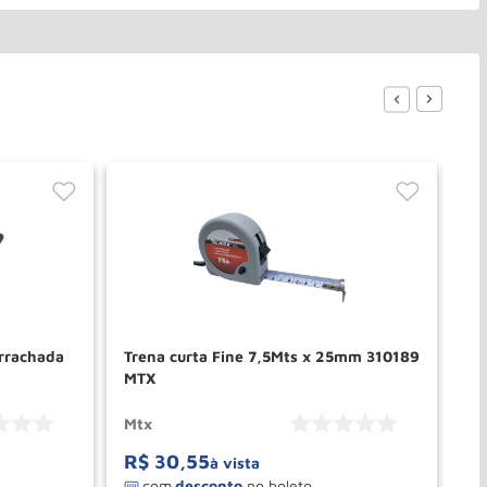
rrachada
Trena curta Fine 7,5Mts x 25mm 310189
Tr
MTX
M
Mtx
Mt
R$
30
,
55
R
à vista