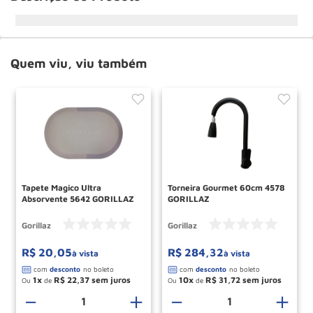
Quem viu, viu também
Tapete Magico Ultra
Torneira Gourmet 60cm 4578
Absorvente 5642 GORILLAZ
GORILLAZ
Gorillaz
Gorillaz
R$
20
,
05
R$
284
,
32
à vista
à vista
1
R$
22
,
37
10
R$
31
,
72
Ou
de
Ou
de
－
＋
－
＋