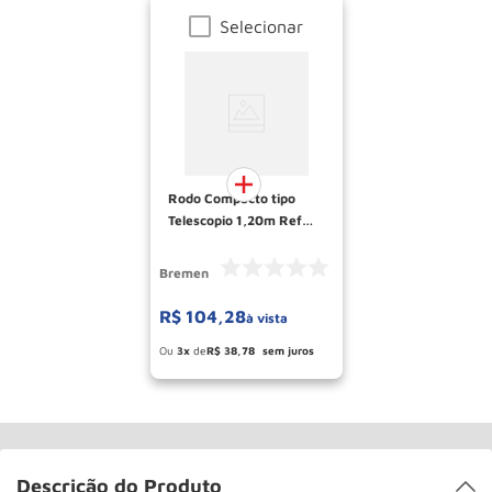
Selecionar
Rodo Compacto tipo
Telescopio 1,20m Ref
3493 BREMEN
Bremen
R$
104
,
28
à vista
Esconder - Ganhe 10,37% de desconto
pagando no boleto
3
R$
38
,
78
Descrição do Produto