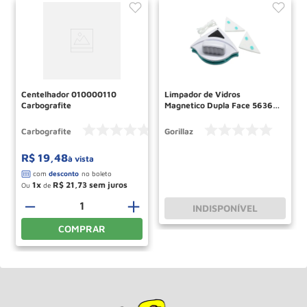
Centelhador 010000110
Limpador de Vidros
Carbografite
Magnetico Dupla Face 5636
GORILLAZ
Carbografite
Gorillaz
R$
19
,
48
à vista
1
R$
21
,
73
Ou
de
－
＋
INDISPONÍVEL
COMPRAR