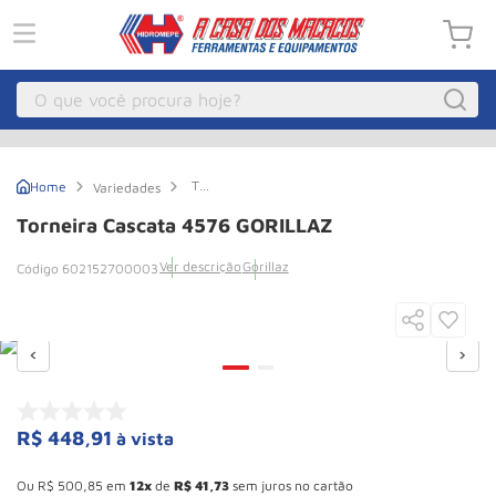
O que você procura hoje?
Macacos
1
º
Torneira
Variedades
Guincho Eletrico
2
º
Cascata
4576
Torneira Cascata 4576 GORILLAZ
GORILLAZ
Macaco Hidraulico
3
º
Ver descrição
Gorillaz
602152700003
Talha Eletrica
4
º
Macaco Jacare
5
º
Guincho
6
º
Macaco
7
º
Rodizio
8
º
R$
448
,
91
à vista
Esconder - Ganhe 10,37% de desconto pagando no boleto
Talha
9
º
Ou
R$
500
,
85
em
12
de
R$
41
,
73
sem juros no cartão