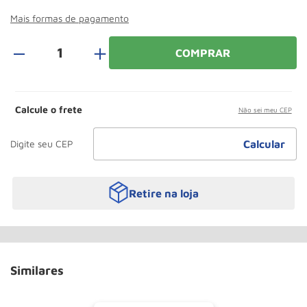
Roda
10
º
Mais formas de pagamento
＋
COMPRAR
Calcule o frete
Não sei meu CEP
Retire na loja
Similares