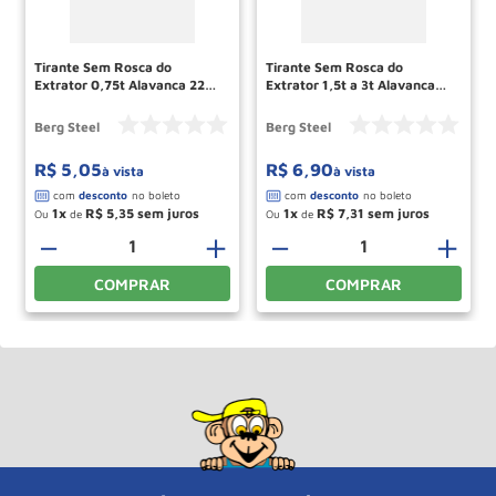
Tirante Sem Rosca do
Tirante Sem Rosca do
Extrator 0,75t Alavanca 2223
Extrator 1,5t a 3t Alavanca
70620957 Berg Steel
2134 70620352 Berg Steel
Berg Steel
Berg Steel
R$
5
,
05
R$
6
,
90
à vista
à vista
1
R$
5
,
35
1
R$
7
,
31
Ou
de
Ou
de
＋
－
＋
－
＋
COMPRAR
COMPRAR