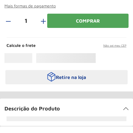
Paleteira
10
º
Mais formas de pagamento
＋
COMPRAR
Calcule o frete
Não sei meu CEP
Retire na loja
Descrição do Produto