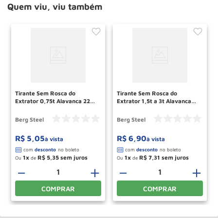
Quem viu, viu também
Tirante Sem Rosca do
Tirante Sem Rosca do
Extrator 0,75t Alavanca 2223
Extrator 1,5t a 3t Alavanca
70620957 Berg Steel
2134 70620352 Berg Steel
Berg Steel
Berg Steel
R$
5
,
05
R$
6
,
90
à vista
à vista
1
R$
5
,
35
1
R$
7
,
31
Ou
de
Ou
de
＋
－
＋
－
＋
COMPRAR
COMPRAR