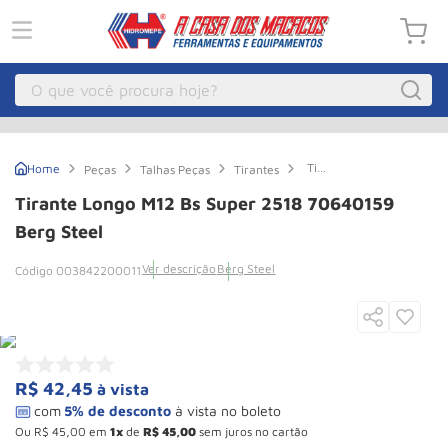
O que você procura hoje?
Macacos
1
º
Tirante
Peças
Talhas Peças
Tirantes
Guincho Eletrico
2
º
Longo
M12
Tirante Longo M12 Bs Super 2518 70640159
Bs
Macaco Hidraulico
3
º
Super
Berg Steel
2518
Talha Eletrica
4
º
70640159
Ver descrição
Berg Steel
003842200011
Berg
Macaco Jacare
5
º
Steel
Guincho
6
º
Macaco
7
º
R$
42
,
45
à vista
Roda
8
º
Rodizio
9
º
Ou
R$
45
,
00
em
1
de
R$
45
,
00
sem juros no cartão