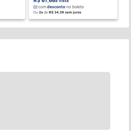
R$
61
,
66
à vista
Ou
2
de
R$
34
,
39
－
＋
PRAR
COMPRAR