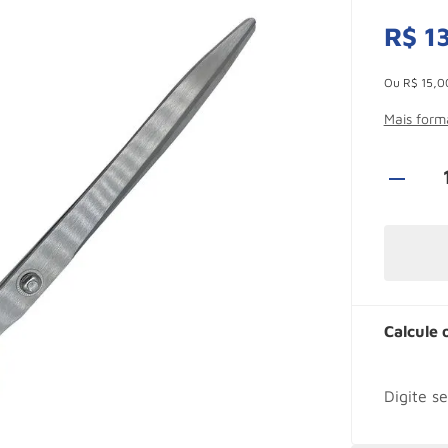
R$
1
Esconder -
Ou
R$
15
,
0
Mais for
Calcule 