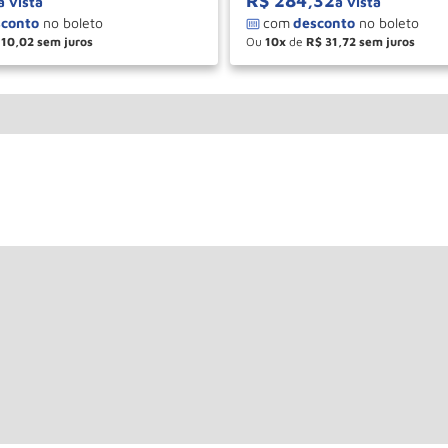
R$
284
,
32
à vista
à vista
10
,
02
Ou
10
de
R$
31
,
72
＋
－
＋
COMPRAR
COM