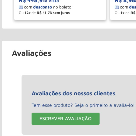
R$
448
,
91
R$
8
,
98
à vista
Ou
12
de
R$
41
,
73
Ou
1
de
R$
－
＋
－
COMPRAR
Avaliações
Avaliações dos nossos clientes
Tem esse produto? Seja o primeiro a avaliá-lo!
ESCREVER AVALIAÇÃO