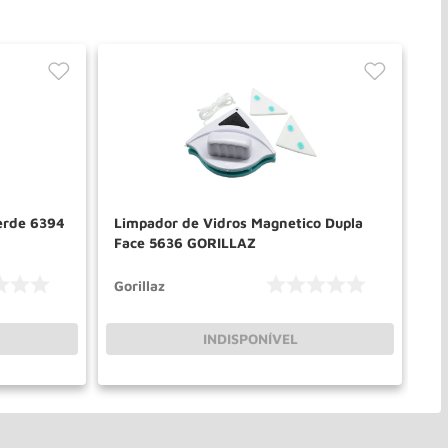
erde 6394
Limpador de Vidros Magnetico Dupla
Ga
Face 5636 GORILLAZ
Gorillaz
In
INDISPONÍVEL