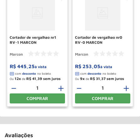
Cortador de vergalhao nr1
Cortador de vergalhao nr0
RV-1 MARCON
RV-0 MARCON
Marcon
Marcon
R$
445
,
25
R$
253
,
05
à vista
à vista
12
R$
41
,
39
9
R$
31
,
37
Ou
de
Ou
de
－
＋
－
＋
COMPRAR
COMPRAR
Avaliações