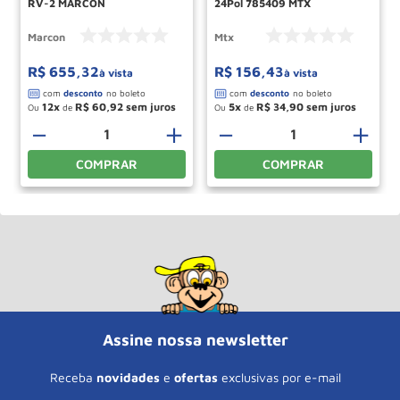
RV-2 MARCON
24Pol 785409 MTX
Marcon
Mtx
R$
655
,
32
R$
156
,
43
à vista
à vista
12
R$
60
,
92
5
R$
34
,
90
Ou
de
Ou
de
－
＋
－
＋
COMPRAR
COMPRAR
Assine nossa newsletter
Receba
novidades
e
ofertas
exclusivas por e-mail