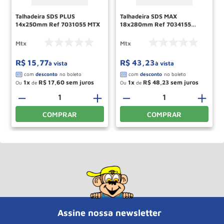
Talhadeira SDS PLUS
Talhadeira SDS MAX
14x250mm Ref 7031055 MTX
18x280mm Ref 7034155
MTX
Mtx
Mtx
R$
15
,
77
R$
43
,
23
à vista
à vista
1
R$
17
,
60
1
R$
48
,
23
Ou
de
Ou
de
－
＋
－
＋
COMPRAR
COMPRAR
Assine nossa newsletter