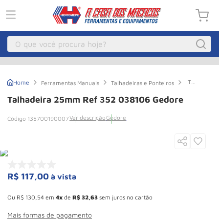
O que você procura hoje?
Macacos
1
º
Talhadeira
Ferramentas Manuais
Talhadeiras e Ponteiros
Guincho Eletrico
2
º
25mm
Ref
Talhadeira 25mm Ref 352 038106 Gedore
352
Macaco Hidraulico
3
º
038106
Ver descrição
Gedore
135700190007
Gedore
Macaco Jacare
4
º
Guincho
5
º
Talha Eletrica
6
º
Macaco
7
º
R$
117
,
00
à vista
Esconder - Ganhe 10,37% de desconto pagando no boleto
Talha
8
º
Ou
R$
130
,
54
em
4
de
R$
32
,
63
sem juros no cartão
Paleteira
9
º
Mais formas de pagamento