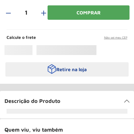
Rodizio
10
º
＋
COMPRAR
Calcule o frete
Não sei meu CEP
Retire na loja
Descrição do Produto
Quem viu, viu também