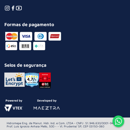
Formas de pagamento
Selos de segurança
Powered by
Developed by
Hidromepe Eng. de Manut. Hidr. Ind. e Com. LTDA - CNPJ: 51.946.630/0001-94 Av.
Prof. Luis Ignácio Anhaia Mello, 500 - - Vl. Prudente/ SP, CEP 03150-060