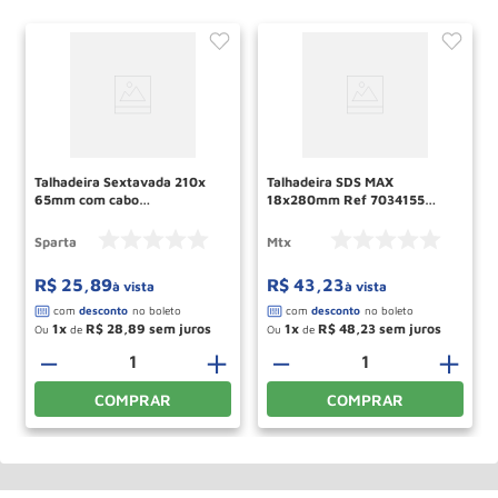
Talhadeira Sextavada 210x
Talhadeira SDS MAX
65mm com cabo
18x280mm Ref 7034155
emborrachado 1874955
MTX
SPARTA
Sparta
Mtx
R$
25
,
89
R$
43
,
23
à vista
à vista
1
R$
28
,
89
1
R$
48
,
23
Ou
de
Ou
de
－
＋
－
＋
COMPRAR
COMPRAR