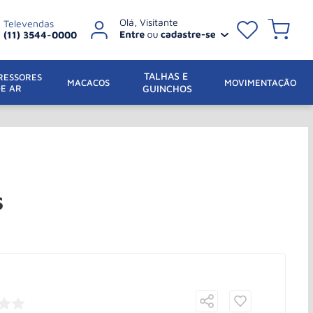
Televendas
(11) 3544-0000
TALHAS E 
ESSORES 
 MACACOS
MOVIMENTAÇÃO
DE AR
GUINCHOS
S