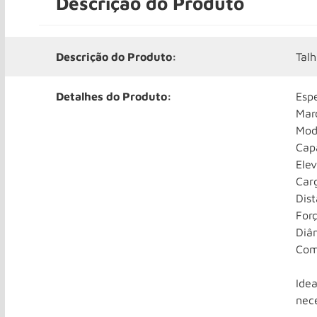
Descrição do Produto
Descrição do Produto:
Tal
Detalhes do Produto:
Esp
Mar
Mod
Cap
Elev
Carg
Dis
Forç
Diâ
Com
Idea
nec