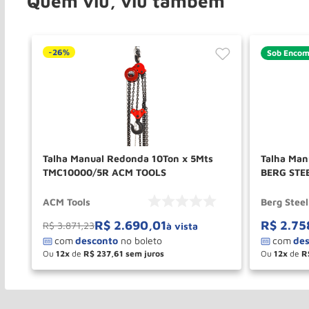
Quem viu, viu também
-
26%
Sob Enco
Talha Manual Redonda 10Ton x 5Mts
Talha Man
TMC10000/5R ACM TOOLS
BERG STE
ACM Tools
Berg Steel
R$
2
.
690
,
01
R$
2
.
75
R$
3
.
871
,
23
à vista
Ou
12
de
R$
237
,
61
Ou
12
de
R
－
＋
－
COMPRAR