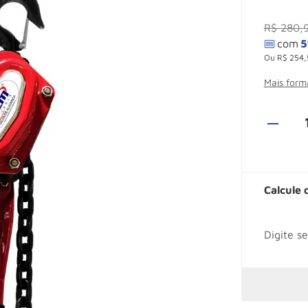
R$
280
,
Ou
R$
254
,
Mais for
Calcule 