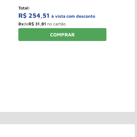
Total:
R$
254
,
51
à vista
8
x
de
R$
31
,
81
COMPRAR