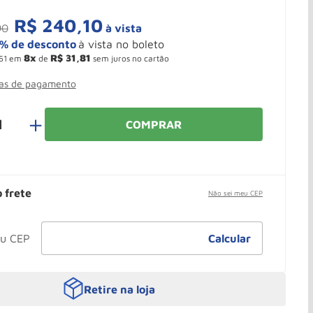
R$
240
,
10
90
à vista
8
R$
31
,
81
51
em
de
sem juros no cartão
mas de pagamento
＋
COMPRAR
o frete
Não sei meu CEP
Retire na loja