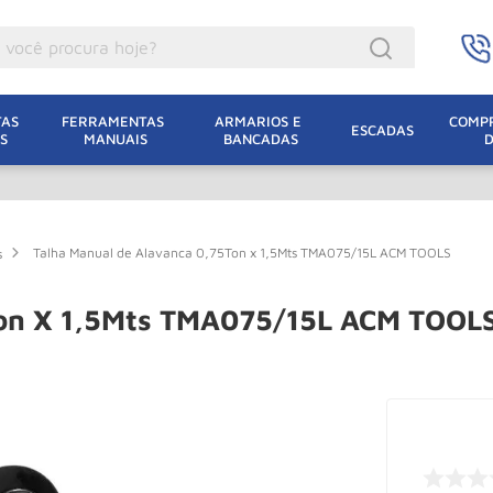
ocê procura hoje?
acacos
AS 
FERRAMENTAS 
ARMARIOS E 
COMPR
ESCADAS
S
MANUAIS
BANCADAS
incho Eletrico
acaco Hidraulico
acaco Jacare
Talha Manual de Alavanca 0,75Ton x 1,5Mts TMA075/15L ACM TOOLS
s
uincho
lha Eletrica
Ton X 1,5Mts TMA075/15L ACM TOOL
acaco
lha
leteira
dizio