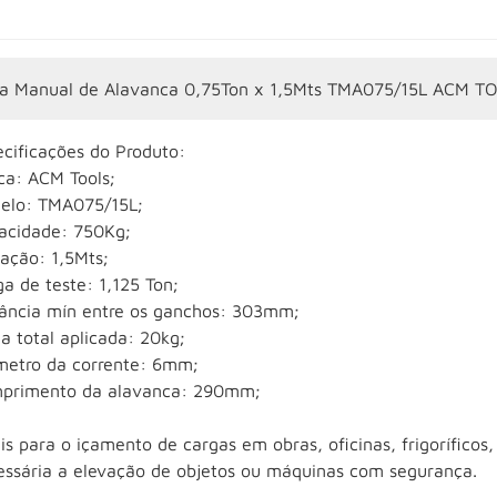
ha Manual de Alavanca 0,75Ton x 1,5Mts TMA075/15L ACM T
ecificações do Produto:
ca: ACM Tools;
elo: TMA075/15L;
acidade: 750Kg;
ação: 1,5Mts;
a de teste: 1,125 Ton;
tância mín entre os ganchos: 303mm;
a total aplicada: 20kg;
metro da corrente: 6mm;
primento da alavanca: 290mm;
is para o içamento de cargas em obras, oficinas, frigoríficos,
essária a elevação de objetos ou máquinas com segurança.