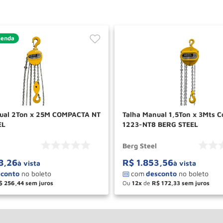
menda
ual 2Ton x 25M COMPACTA NT
Talha Manual 1,5Ton x 3Mts 
EL
1223-NT8 BERG STEEL
Berg Steel
8
,
26
R$
1
.
853
,
56
à vista
à vista
$
256
,
44
Ou
12
de
R$
172
,
33
＋
－
＋
COMPRAR
COM