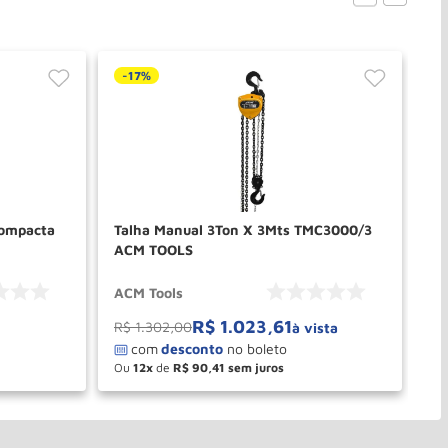
-
17%
Compacta
Talha Manual 3Ton X 3Mts TMC3000/3
Ta
ACM TOOLS
B
ACM Tools
Br
R$
1
.
023
,
61
R
R$
1
.
302
,
00
à vista
Ou
12
de
R$
90
,
41
O
－
＋
PRAR
COMPRAR