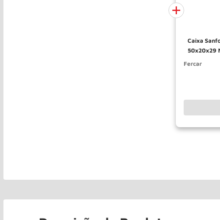
Caixa Sanfonada Com 07 Gavetas
50x20x29 M
Fercar