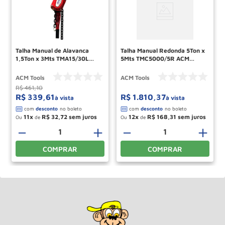
Talha Manual de Alavanca
Talha Manual Redonda 5Ton x
1,5Ton x 3Mts TMA15/30L
5Mts TMC5000/5R ACM
ACM TOOLS
TOOLS
ACM Tools
ACM Tools
R$
461
,
10
R$
339
,
61
R$
1
.
810
,
37
à vista
à vista
11
R$
32
,
72
12
R$
168
,
31
Ou
de
Ou
de
＋
－
＋
－
＋
COMPRAR
COMPRAR