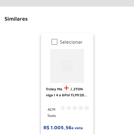
Similares
Selecionar
Troley Manual 1,2TON
viga I 4 a 6Pol TLM1200
ACM Tools
ACM
Tools
R$
1
.
005
,
56
à vista
Esconder - Ganhe 10,37% de desconto