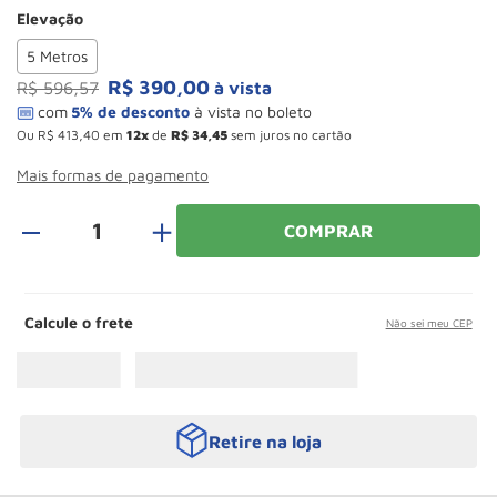
Paleteira
10
º
Elevação
5 Metros
R$
390
,
00
R$
596
,
57
à vista
Ou
R$
413
,
40
em
12
de
R$
34
,
45
sem juros no cartão
Mais formas de pagamento
＋
COMPRAR
Calcule o frete
Não sei meu CEP
Retire na loja