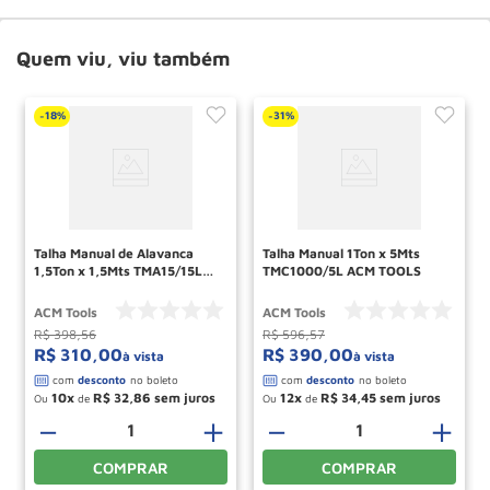
Quem viu, viu também
18%
31%
-
-
Talha Manual de Alavanca
Talha Manual 1Ton x 5Mts
1,5Ton x 1,5Mts TMA15/15L
TMC1000/5L ACM TOOLS
ACM TOOLS
ACM Tools
ACM Tools
R$
398
,
56
R$
596
,
57
R$
310
,
00
R$
390
,
00
à vista
à vista
10
R$
32
,
86
12
R$
34
,
45
Ou
de
Ou
de
－
＋
－
＋
COMPRAR
COMPRAR