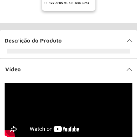
pagando no boleto
12
R$
93
,
49
Descrição do Produto
Vídeo