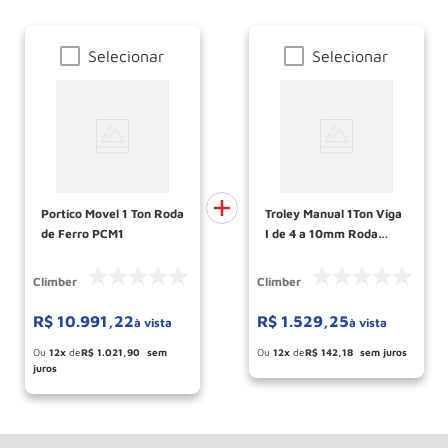
Selecionar
Selecionar
Portico Movel 1 Ton Roda
Troley Manual 1Ton Viga
de Ferro PCM1
I de 4 a 10mm Roda
Conica CLIMBER
Climber
Climber
R$
10
.
991
,
22
R$
1
.
529
,
25
à vista
à vista
Esconder - Ganhe 10,37% de desconto
Esconder - Ganhe 10,37% de desconto
pagando no boleto
pagando no boleto
12
R$
1
.
021
,
90
12
R$
142
,
18