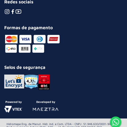
Redes sociais
Formas de pagamento
Selos de segurança
Powered by
Developed by
Hidromepe Eng. de Manut. Hidr. Ind. e Com. LTDA - CNPJ: 51.946.630/0001-94 Av.