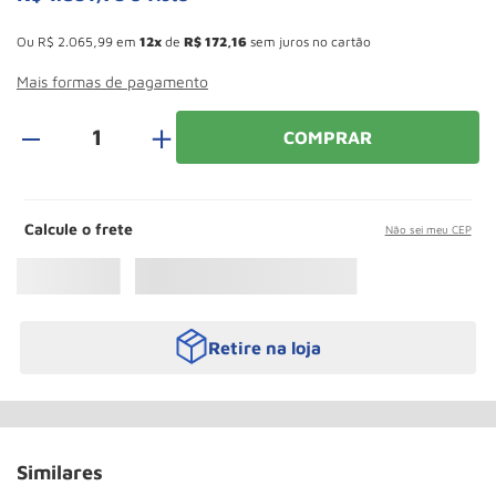
Paleteira
10
º
Esconder - Ganhe 10,37% de desconto pagando no boleto
Ou
R$
2
.
065
,
99
em
12
de
R$
172
,
16
sem juros no cartão
Mais formas de pagamento
＋
COMPRAR
Calcule o frete
Não sei meu CEP
Retire na loja
Similares