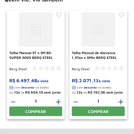
Talha Manual 5T x 5M BS-
Talha Manual de Alavanca
SUPER 5005 BERG STEEL
1,5Ton x 5Mts BERG STEEL
Berg Steel
Berg Steel
R$
6
.
497
,
48
R$
2
.
071
,
13
à vista
à vista
12
R$
604
,
10
12
R$
192
,
56
Ou
de
Ou
de
－
＋
－
＋
COMPRAR
COMPRAR