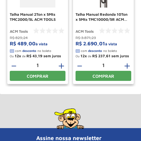
Talha Manual 2Ton x 5Mts
Talha Manual Redonda 10Ton
TMC2000/5L ACM TOOLS
x 5Mts TMC10000/5R ACM
TOOLS
ACM Tools
ACM Tools
R$
829
,
24
R$
3
.
871
,
23
R$
489
,
00
R$
2
.
690
,
01
à vista
à vista
12
R$
43
,
19
12
R$
237
,
61
Ou
de
Ou
de
＋
－
＋
－
＋
COMPRAR
COMPRAR
Assine nossa newsletter