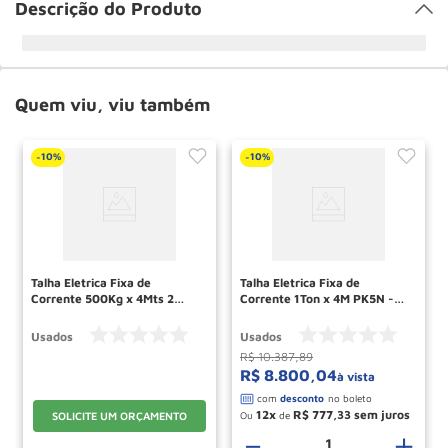
Descrição do Produto
Quem viu, viu também
10%
10%
-
-
Talha Eletrica Fixa de
Talha Eletrica Fixa de
Corrente 500Kg x 4Mts 2
Corrente 1Ton x 4M PK5N -1
Velocidades PK5N-1F DEMAG
DEMAG RECONDICIONADA
RECONDICIONADO
Usados
Usados
R$
10
.
387
,
89
R$
8
.
800
,
04
à vista
12
R$
777
,
33
Ou
de
SOLICITE UM ORÇAMENTO
－
＋