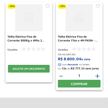
10%
10%
-
-
Talha Eletrica Fixa de
Talha Eletrica Fixa de
Corrente 500Kg x 4Mts 2
Corrente 1Ton x 4M PK5N -1
Velocidades PK5N-1F DEMAG
DEMAG RECONDICIONADA
RECONDICIONADO
Usados
Usados
R$
10
.
387
,
89
R$
8
.
800
,
04
à vista
12
R$
777
,
33
Ou
de
SOLICITE UM ORÇAMENTO
－
＋
COMPRAR