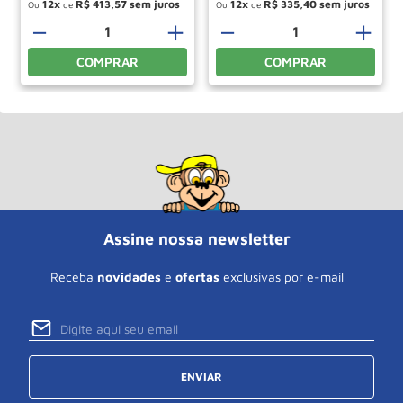
12
R$
413
,
57
12
R$
335
,
40
Ou
de
Ou
de
－
＋
－
＋
COMPRAR
COMPRAR
Assine nossa newsletter
Receba
novidades
e
ofertas
exclusivas por e-mail
ENVIAR