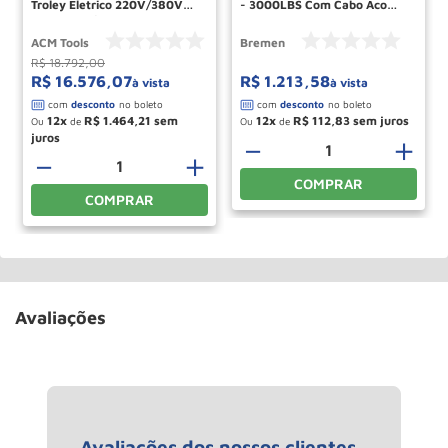
Troley Eletrico 220V/380V
- 3000LBS Com Cabo Aco
TECT2000/9 ACM TOOLS
9,2MTS 3382 BREMEN
ACM Tools
Bremen
R$
18
.
792
,
00
R$
16
.
576
,
07
R$
1
.
213
,
58
à vista
à vista
12
R$
1
.
464
,
21
12
R$
112
,
83
Ou
de
Ou
de
－
＋
－
＋
COMPRAR
COMPRAR
Avaliações
Avaliações dos nossos clientes