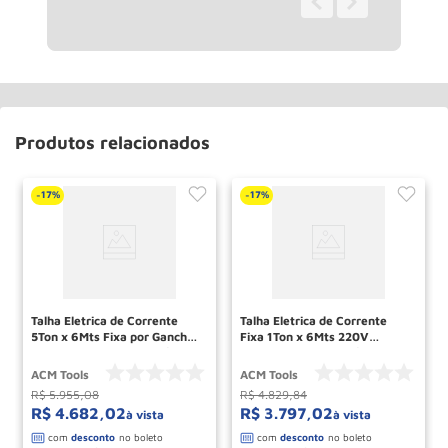
0 - 0
de
0
Produtos relacionados
17%
17%
-
-
Talha Eletrica de Corrente
Talha Eletrica de Corrente
5Ton x 6Mts Fixa por Gancho
Fixa 1Ton x 6Mts 220V
380V Trifasica GS5000/6
Monofasica GS1000/6 ACM
ACM TOOLS
TOOLS
ACM Tools
ACM Tools
R$
5
.
955
,
08
R$
4
.
829
,
84
R$
4
.
682
,
02
R$
3
.
797
,
02
à vista
à vista