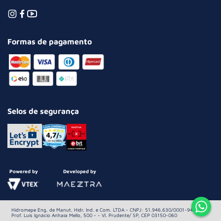
Formas de pagamento
Selos de segurança
Powered by
Developed by
Hidromepe Eng. de Manut. Hidr. Ind. e Com. LTDA - CNPJ: 51.946.630/0001-94 Av.
Prof. Luis Ignácio Anhaia Mello, 500 - - Vl. Prudente/ SP, CEP 03150-060