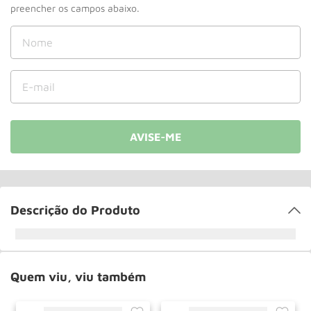
Roda
10
º
Descrição do Produto
Quem viu, viu também