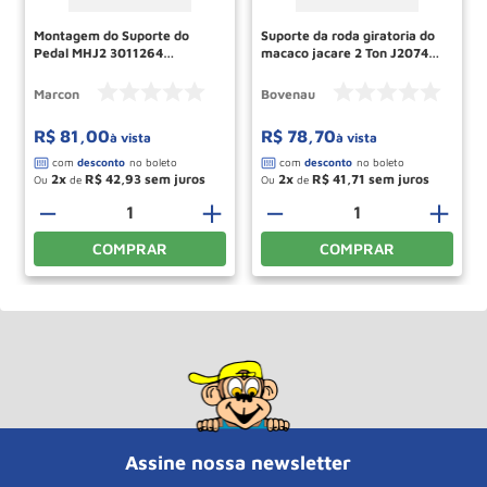
Montagem do Suporte do
Suporte da roda giratoria do
Pedal MHJ2 3011264
macaco jacare 2 Ton J2074
MARCON
Bovenau
Marcon
Bovenau
R$
81
,
00
R$
78
,
70
à vista
à vista
2
R$
42
,
93
2
R$
41
,
71
Ou
de
Ou
de
－
＋
－
＋
COMPRAR
COMPRAR
Assine nossa newsletter