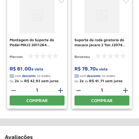
Montagem do Suporte do
Suporte da roda giratoria do
Pedal MHJ2 3011264
macaco jacare 2 Ton J2074
MARCON
Bovenau
Marcon
Bovenau
R$
81
,
00
R$
78
,
70
à vista
à vista
2
R$
42
,
93
2
R$
41
,
71
Ou
de
Ou
de
－
＋
－
＋
COMPRAR
COMPRAR
Avaliações