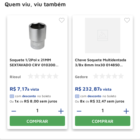
Quem viu, viu também
Soquete 1/2Pol x 21MM
Chave Soquete Multidentada
SEXTAVADO CRV 010200
3/8x 8mm Inx30 014850
RIO SUL
Gedore
Riosul
Gedore
R$
7
,
17
R$
232
,
87
à vista
à vista
1
R$
8
,
00
8
R$
32
,
47
Ou
de
Ou
de
－
＋
－
＋
COMPRAR
COMPRAR