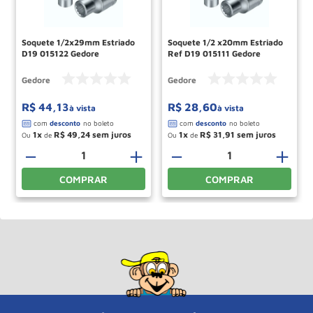
Soquete 1/2x29mm Estriado
Soquete 1/2 x20mm Estriado
D19 015122 Gedore
Ref D19 015111 Gedore
Gedore
Gedore
R$
44
,
13
R$
28
,
60
à vista
à vista
1
R$
49
,
24
1
R$
31
,
91
Ou
de
Ou
de
－
＋
－
＋
COMPRAR
COMPRAR