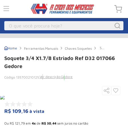
O que você procura hoje?
Macacos
1
º
Soquete
Ferramentas Manuais
Chaves Soquetes
Guincho Eletrico
2
º
3/4
x1.7/8
Soquete 3/4 X1.7/8 Estriado Ref D32 017066
Estriado
Macaco Hidraulico
3
º
Ref
Gedore
D32
Macaco Jacare
4
º
017066
Ver descrição
Gedore
135700210125
Gedore
Guincho
5
º
Talha Eletrica
6
º
Macaco
7
º
R$
109
,
16
à vista
Talha
8
º
Esconder - Ganhe 10,37% de desconto pagando no boleto
Rodizio
9
º
Ou
R$
121
,
79
em
4
de
R$
30
,
44
sem juros no cartão