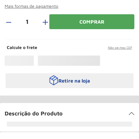
Roda
10
º
Mais formas de pagamento
＋
COMPRAR
Calcule o frete
Não sei meu CEP
Retire na loja
Descrição do Produto