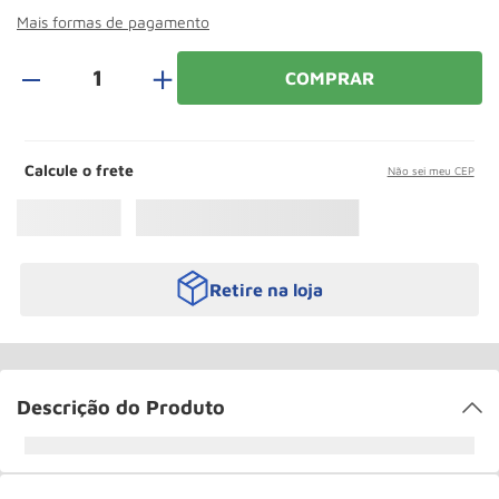
Rodizio
10
º
Mais formas de pagamento
＋
COMPRAR
Calcule o frete
Não sei meu CEP
Retire na loja
Descrição do Produto