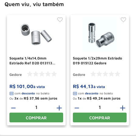
Quem viu, viu também
Soquete 1/4x14,0mm
Soquete 1/2x29mm Estriado
Estriado Ref D20 013113
D19 015122 Gedore
Gedore
Gedore
Gedore
R$
101
,
00
R$
44
,
13
à vista
à vista
3
R$
37
,
56
1
R$
49
,
24
Ou
de
Ou
de
－
＋
－
＋
COMPRAR
COMPRAR