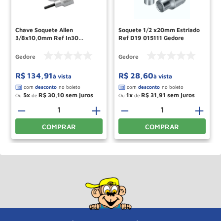
Chave Soquete Allen
Soquete 1/2 x20mm Estriado
3/8x10,0mm Ref In30
Ref D19 015111 Gedore
014790 Gedore
Gedore
Gedore
R$
134
,
91
R$
28
,
60
à vista
à vista
5
R$
30
,
10
1
R$
31
,
91
Ou
de
Ou
de
－
＋
－
＋
COMPRAR
COMPRAR