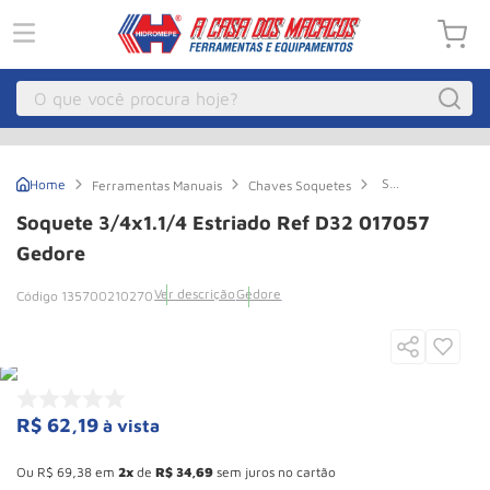
O que você procura hoje?
Macacos
1
º
Soquete
Ferramentas Manuais
Chaves Soquetes
Guincho Eletrico
2
º
3/4x1.1/4
Estriado
Soquete 3/4x1.1/4 Estriado Ref D32 017057
Ref
Macaco Hidraulico
3
º
D32
Gedore
017057
Macaco Jacare
4
º
Gedore
Ver descrição
Gedore
135700210270
Guincho
5
º
Talha Eletrica
6
º
Macaco
7
º
R$
62
,
19
à vista
Talha
8
º
Esconder - Ganhe 10,37% de desconto pagando no boleto
Paleteira
9
º
Ou
R$
69
,
38
em
2
de
R$
34
,
69
sem juros no cartão