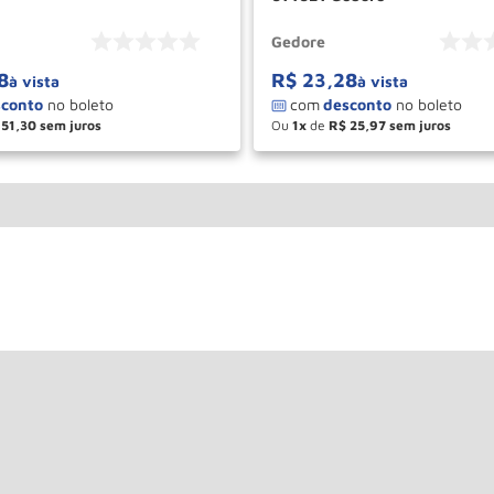
Gedore
8
R$
23
,
28
à vista
à vista
51
,
30
Ou
1
de
R$
25
,
97
＋
－
＋
COMPRAR
COM