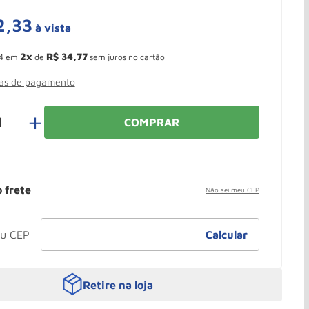
2
,
33
à vista
 Ganhe 10,37% de desconto pagando no boleto
2
R$
34
,
77
4
em
de
sem juros no cartão
mas de pagamento
＋
COMPRAR
o frete
Não sei meu CEP
Retire na loja