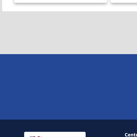
－
＋
－
COMPRAR
Cent