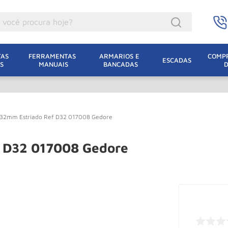
ocê procura hoje?
acacos
AS 
FERRAMENTAS 
ARMARIOS E 
COMPR
ESCADAS
S
MANUAIS
BANCADAS
incho Eletrico
acaco Hidraulico
acaco Jacare
x32mm Estriado Ref D32 017008 Gedore
uincho
lha Eletrica
 D32 017008 Gedore
acaco
lha
dizio
oda