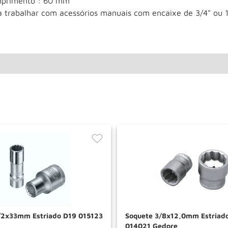
primento : 60 mm
a trabalhar com acessórios manuais com encaixe de 3/4" ou
/2x33mm Estriado D19 015123
Soquete 3/8x12,0mm Estriad
014021 Gedore