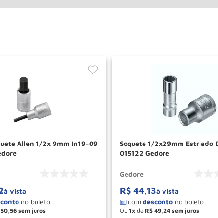
uete Allen 1/2x 9mm In19-09
Soquete 1/2x29mm Estriado 
edore
015122 Gedore
Gedore
2
R$
44
,
13
à vista
à vista
50
,
56
Ou
1
de
R$
49
,
24