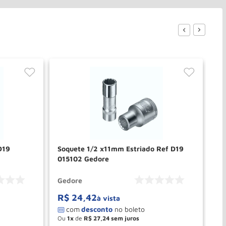
D19
Soquete 1/2 x11mm Estriado Ref D19
Ch
015102 Gedore
In
Gedore
Ge
R$
24
,
42
R
à vista
Ou
1
de
R$
27
,
24
O