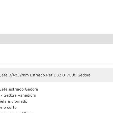
uete 3/4x32mm Estriado Ref D32 017008 Gedore
uete estriado Gedore
 - Gedore vanadium
uela e cromado
elo curto