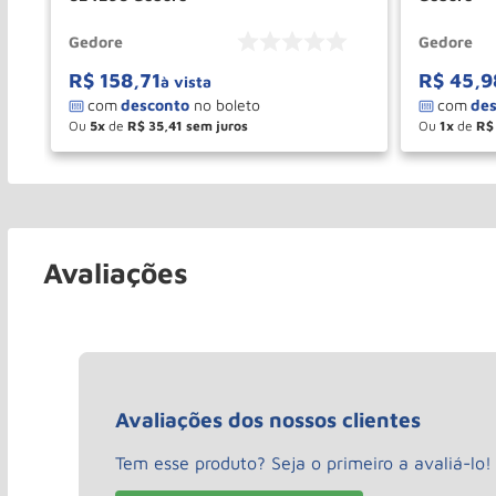
Gedore
Gedore
R$
158
,
71
R$
45
,
9
à vista
Ou
5
de
R$
35
,
41
Ou
1
de
R$
－
＋
－
COMPRAR
Avaliações
Avaliações dos nossos clientes
Tem esse produto? Seja o primeiro a avaliá-lo!