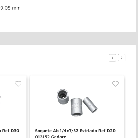
 19,05 mm
o Ref D30
Soquete Ab 1/4x7/32 Estriado Ref D20
So
013152 Gedore
Im