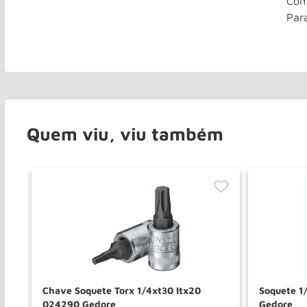
Com
Par
Quem viu, viu também
Chave Soquete Torx 1/4xt30 Itx20
Soquete 1
024290 Gedore
Gedore