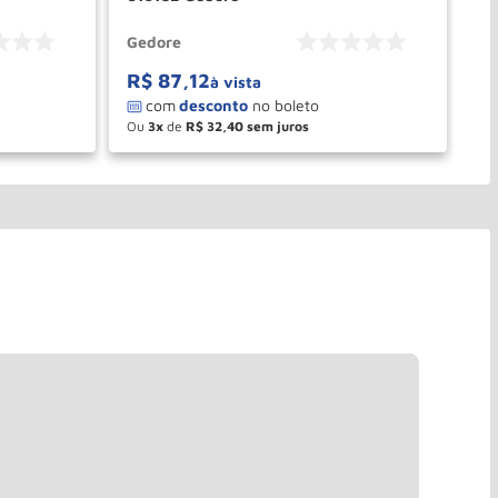
Gedore
Ge
R$
87
,
12
R
à vista
Ou
3
de
R$
32
,
40
O
－
＋
PRAR
COMPRAR