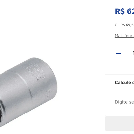
R$
6
Esconder -
Ou
R$
69
,
5
Mais for
Calcule 