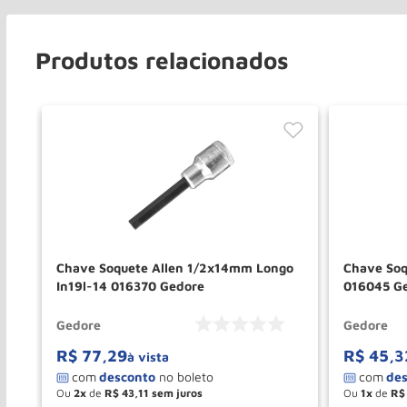
Produtos relacionados
ngo
Chave Soquete Allen 1/2x14mm Longo
Chave Soq
In19l-14 016370 Gedore
016045 G
Gedore
Gedore
R$
77
,
29
R$
45
,
3
à vista
Ou
2
de
R$
43
,
11
Ou
1
de
R$