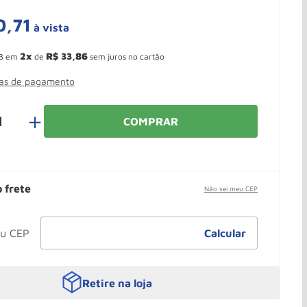
0
,
71
à vista
 Ganhe 10,37% de desconto pagando no boleto
2
R$
33
,
86
3
em
de
sem juros no cartão
mas de pagamento
＋
COMPRAR
o frete
Não sei meu CEP
Retire na loja