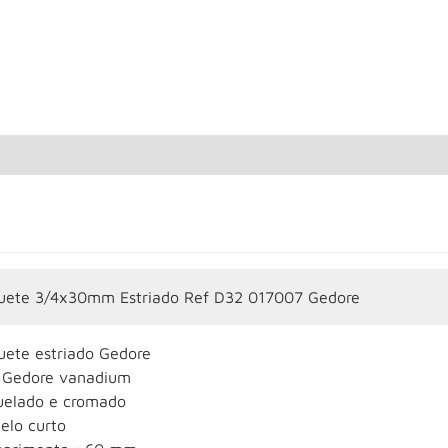
uete 3/4x30mm Estriado Ref D32 017007 Gedore
uete estriado Gedore
 Gedore vanadium
uelado e cromado
elo curto