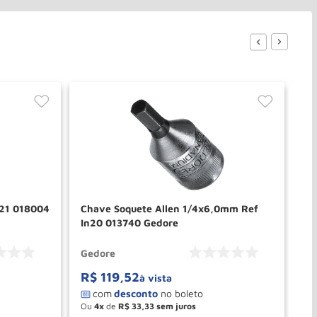
D21 018004
Chave Soquete Allen 1/4x6,0mm Ref
Ch
In20 013740 Gedore
02
Gedore
Ge
R$
119
,
52
R
à vista
Ou
4
de
R$
33
,
33
O