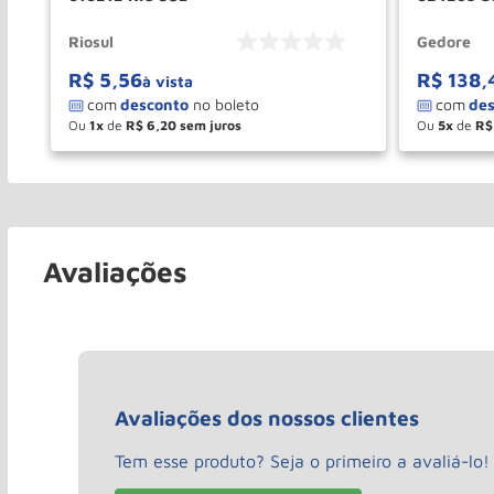
Riosul
Gedore
R$
5
,
56
R$
138
,
à vista
Ou
1
de
R$
6
,
20
Ou
5
de
R$
－
＋
－
COMPRAR
Avaliações
Avaliações dos nossos clientes
Tem esse produto? Seja o primeiro a avaliá-lo!