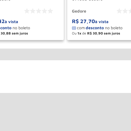
Gedore
42
R$
27
,
70
à vista
à vista
30
,
88
Ou
1
de
R$
30
,
90
＋
－
＋
COMPRAR
COM