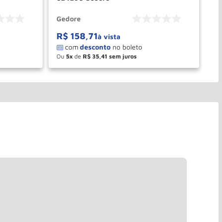
Gedore
Ge
R$
158
,
71
R
à vista
Ou
5
de
R$
35
,
41
O
－
＋
PRAR
COMPRAR