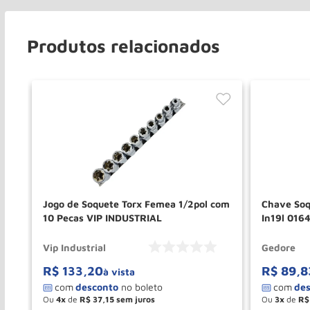
Produtos relacionados
Jogo de Soquete Torx Femea 1/2pol com
Chave Soq
10 Pecas VIP INDUSTRIAL
In19l 016
Vip Industrial
Gedore
R$
133
,
20
R$
89
,
8
à vista
Ou
4
de
R$
37
,
15
Ou
3
de
R$