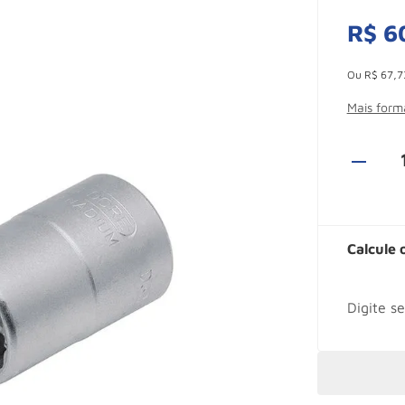
R$
6
Esconder -
Ou
R$
67
,
7
Mais for
Calcule 