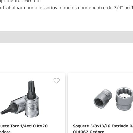
primento : 60 mm
a trabalhar com acessórios manuais com encaixe de 3/4" ou
uete Torx 1/4xt10 Itx20
Soquete 3/8x13/16 Estriado R
edore
014062 Gedore