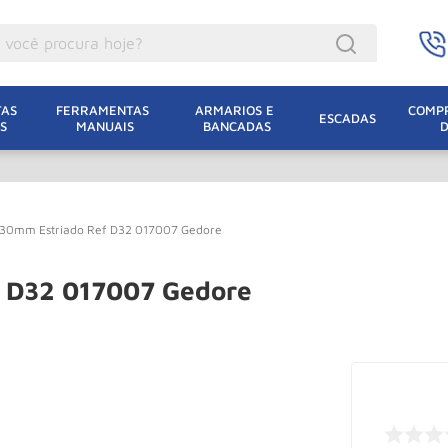
ocê procura hoje?
acacos
AS 
FERRAMENTAS 
ARMARIOS E 
COMPR
ESCADAS
S
MANUAIS
BANCADAS
incho Eletrico
acaco Hidraulico
acaco Jacare
x30mm Estriado Ref D32 017007 Gedore
uincho
lha Eletrica
 D32 017007 Gedore
acaco
lha
dizio
oda