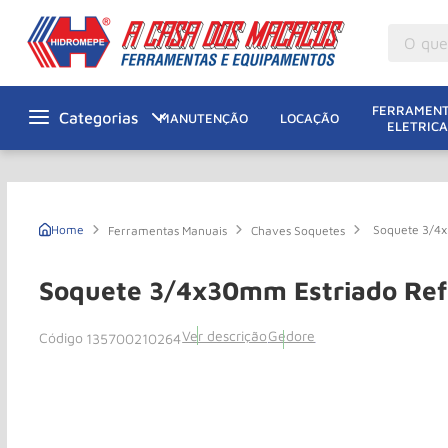
O que v
M
1
º
FERRAMENT
MANUTENÇÃO
LOCAÇÃO
ELETRICA
Gu
2
º
M
3
º
M
4
º
Soquete 3/4
Ferramentas Manuais
Chaves Soquetes
G
5
º
Ta
6
º
Soquete 3/4x30mm Estriado Ref
M
7
º
Ver descrição
Gedore
135700210264
Ta
8
º
Ro
9
º
R
10
º