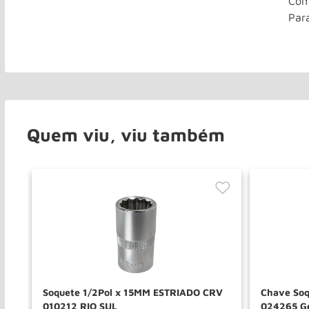
Com
Par
Quem viu, viu também
Soquete 1/2Pol x 15MM ESTRIADO CRV
Chave Soq
010212 RIO SUL
024265 G