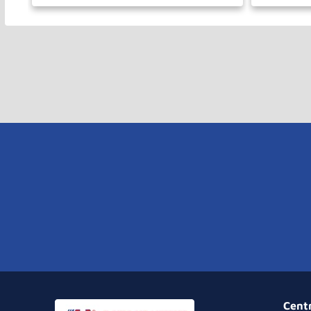
－
＋
－
COMPRAR
Cent