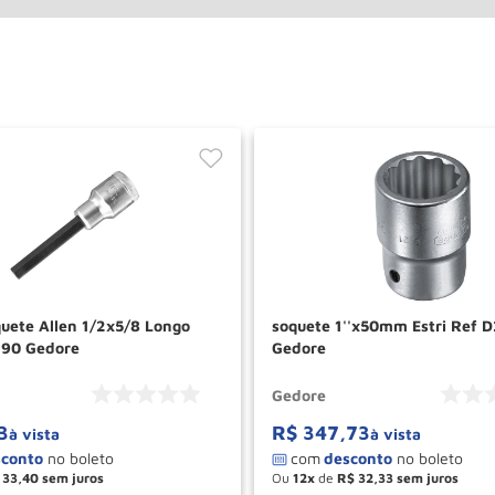
uete Allen 1/2x5/8 Longo
soquete 1''x50mm Estri Ref 
490 Gedore
Gedore
Gedore
3
R$
347
,
73
à vista
à vista
33
,
40
Ou
12
de
R$
32
,
33