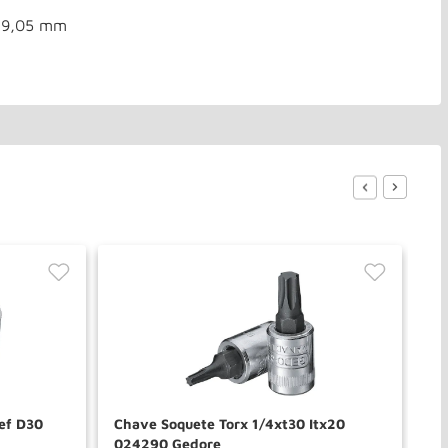
 19,05 mm
ef D30
Chave Soquete Torx 1/4xt30 Itx20
So
024290 Gedore
01