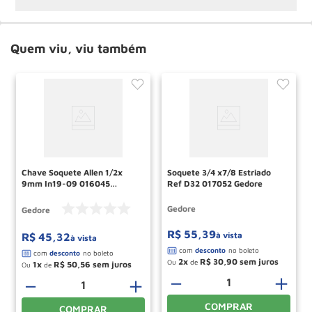
Quem viu, viu também
Chave Soquete Allen 1/2x
Soquete 3/4 x7/8 Estriado
9mm In19-09 016045
Ref D32 017052 Gedore
Gedore
Gedore
Gedore
R$
55
,
39
à vista
R$
45
,
32
à vista
2
R$
30
,
90
Ou
de
1
R$
50
,
56
Ou
de
－
＋
－
＋
COMPRAR
COMPRAR