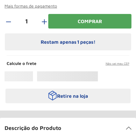
Paleteira
10
º
Mais formas de pagamento
＋
COMPRAR
Restam apenas
1
peças!
Calcule o frete
Não sei meu CEP
Retire na loja
Descrição do Produto