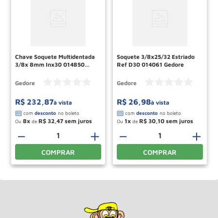
Chave Soquete Multidentada
Soquete 3/8x25/32 Estriado
3/8x 8mm Inx30 014850
Ref D30 014061 Gedore
Gedore
Gedore
Gedore
R$
232
,
87
R$
26
,
98
à vista
à vista
8
R$
32
,
47
1
R$
30
,
10
Ou
de
Ou
de
－
＋
－
＋
COMPRAR
COMPRAR