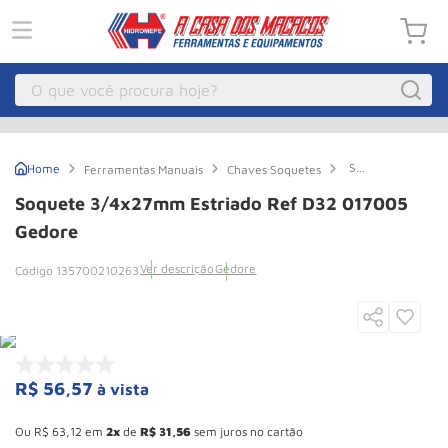
O que você procura hoje?
Macacos
1
º
Soquete
Ferramentas Manuais
Chaves Soquetes
Guincho Eletrico
2
º
3/4x27mm
Estriado
Soquete 3/4x27mm Estriado Ref D32 017005
Ref
Macaco Hidraulico
3
º
D32
Gedore
017005
Talha Eletrica
4
º
Gedore
Ver descrição
Gedore
135700210263
Macaco Jacare
5
º
Guincho
6
º
Macaco
7
º
R$
56
,
57
à vista
Roda
8
º
Esconder - Ganhe 10,37% de desconto pagando no boleto
Rodizio
9
º
Ou
R$
63
,
12
em
2
de
R$
31
,
56
sem juros no cartão