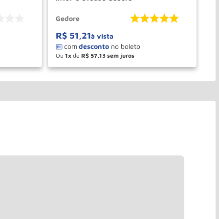
Gedore
Ri
R$
51
,
21
à vista
Ou
1
de
R$
57
,
13
－
＋
PRAR
COMPRAR