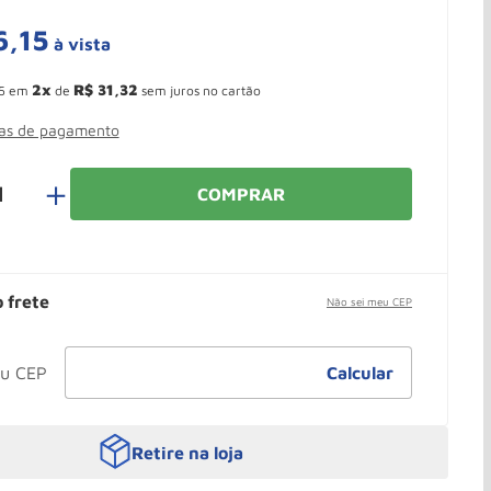
6
,
15
à vista
 Ganhe 10,37% de desconto pagando no boleto
2
R$
31
,
32
5
em
de
sem juros no cartão
mas de pagamento
＋
COMPRAR
o frete
Não sei meu CEP
Retire na loja