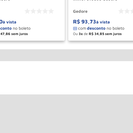
Gedore
0
R$
93
,
73
à vista
à vista
47
,
86
Ou
3
de
R$
34
,
85
＋
－
＋
COMPRAR
COM