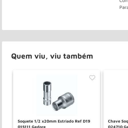
Com
Par
Quem viu, viu também
f
Soquete 1/2 x20mm Estriado Ref D19
Chave Soq
015111 Gedore
024710 G