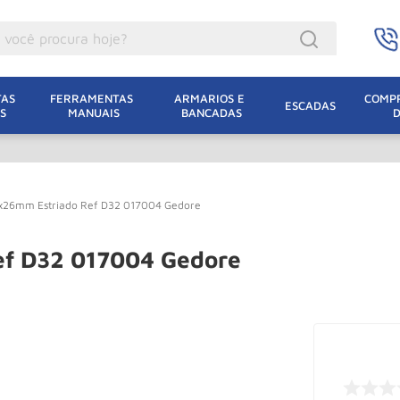
ocê procura hoje?
acacos
AS 
FERRAMENTAS 
ARMARIOS E 
COMPR
ESCADAS
S
MANUAIS
BANCADAS
incho Eletrico
acaco Hidraulico
lha Eletrica
'x26mm Estriado Ref D32 017004 Gedore
acaco Jacare
uincho
ef D32 017004 Gedore
acaco
dizio
lha
oda