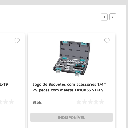
tx19
Jogo de Soquetes com acessorios 1/4''
Ch
29 pecas com maleta 1410055 STELS
Ab
Stels
Ge
INDISPONÍVEL