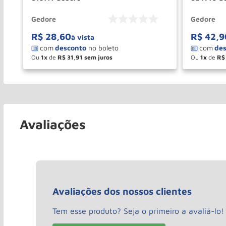
Gedore
Gedore
R$
28
,
60
R$
42
,
9
à vista
Ou
1
de
R$
31
,
91
Ou
1
de
R$
－
＋
－
COMPRAR
Avaliações
Avaliações dos nossos clientes
Tem esse produto? Seja o primeiro a avaliá-lo!