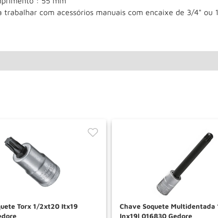
primento : 55 mm
a trabalhar com acessórios manuais com encaixe de 3/4" ou
uete Torx 1/2xt20 Itx19
Chave Soquete Multidentad
edore
Inx19l 016830 Gedore