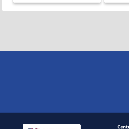
－
＋
－
COMPRAR
Cent