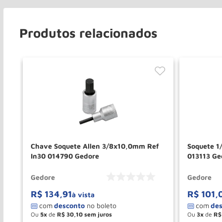
Produtos relacionados
Chave Soquete Allen 3/8x10,0mm Ref
Soquete 1
In30 014790 Gedore
013113 Ge
Gedore
Gedore
R$
134
,
91
R$
101
,
à vista
Ou
5
de
R$
30
,
10
Ou
3
de
R$