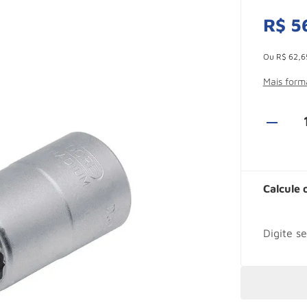
R$
5
Esconder -
Ou
R$
62
,
6
Mais for
Calcule 