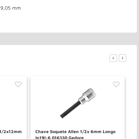
 19,05 mm
a 1/2x12mm
Chave Soquete Allen 1/2x 6mm Longo
Jo
In19l-6 016330 Gedore
01