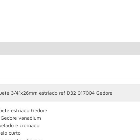
uete 3/4"x26mm estriado ref D32 017004 Gedore
uete estriado Gedore
 Gedore vanadium
uelado e cromado
elo curto