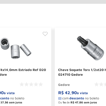
/4x14,0mm Estriado Ref D20
Chave Soquete Torx 1/2xt20 I
dore
024710 Gedore
Gedore
00
R$
42
,
90
à vista
à vista
37
,
56
Ou
1
de
R$
47
,
86