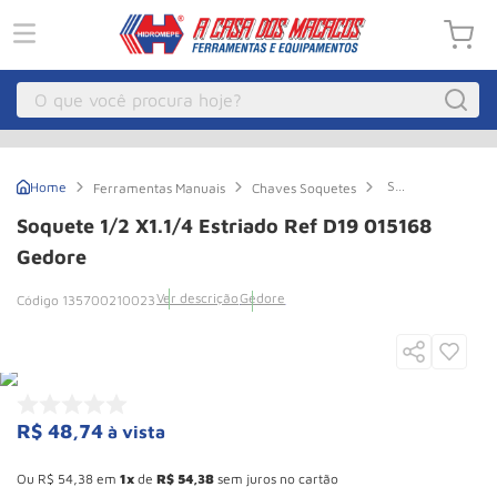
O que você procura hoje?
Macacos
1
º
Soquete
Ferramentas Manuais
Chaves Soquetes
Guincho Eletrico
2
º
1/2
x1.1/4
Soquete 1/2 X1.1/4 Estriado Ref D19 015168
Estriado
Macaco Hidraulico
3
º
Ref
Gedore
D19
Macaco Jacare
4
º
015168
Ver descrição
Gedore
135700210023
Gedore
Guincho
5
º
Talha Eletrica
6
º
Macaco
7
º
R$
48
,
74
à vista
Talha
8
º
Esconder - Ganhe 10,37% de desconto pagando no boleto
Paleteira
9
º
Ou
R$
54
,
38
em
1
de
R$
54
,
38
sem juros no cartão