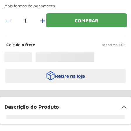
Rodizio
10
º
Mais formas de pagamento
＋
COMPRAR
Calcule o frete
Não sei meu CEP
Retire na loja
Descrição do Produto