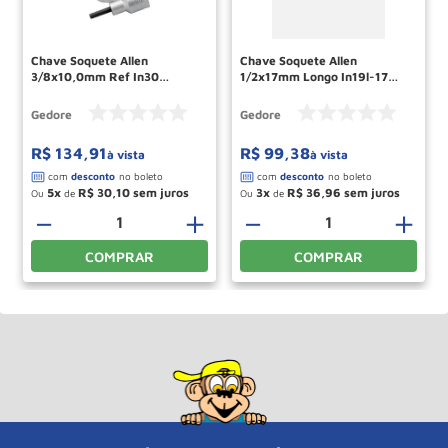
Chave Soquete Allen
Chave Soquete Allen
3/8x10,0mm Ref In30
1/2x17mm Longo In19l-17
014790 Gedore
016380 Gedore
Gedore
Gedore
R$
134
,
91
R$
99
,
38
à vista
à vista
5
R$
30
,
10
3
R$
36
,
96
Ou
de
Ou
de
－
＋
－
＋
COMPRAR
COMPRAR