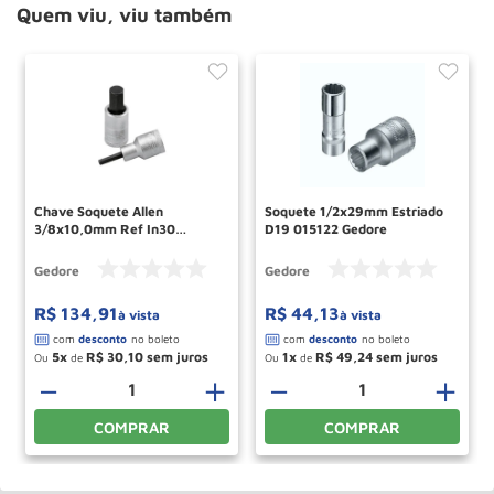
Quem viu, viu também
Chave Soquete Allen
Soquete 1/2x29mm Estriado
3/8x10,0mm Ref In30
D19 015122 Gedore
014790 Gedore
Gedore
Gedore
R$
134
,
91
R$
44
,
13
à vista
à vista
5
R$
30
,
10
1
R$
49
,
24
Ou
de
Ou
de
－
＋
－
＋
COMPRAR
COMPRAR