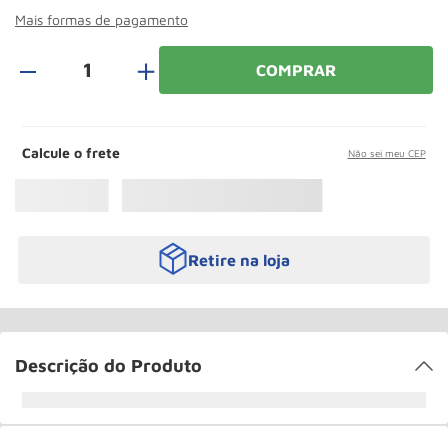
Roda
10
º
Mais formas de pagamento
＋
COMPRAR
Calcule o frete
Não sei meu CEP
Retire na loja
Descrição do Produto