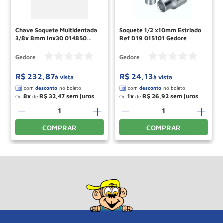
Chave Soquete Multidentada
Soquete 1/2 x10mm Estriado
3/8x 8mm Inx30 014850
Ref D19 015101 Gedore
Gedore
Gedore
Gedore
R$
232
,
87
R$
24
,
13
à vista
à vista
8
R$
32
,
47
1
R$
26
,
92
Ou
de
Ou
de
－
＋
－
＋
COMPRAR
COMPRAR