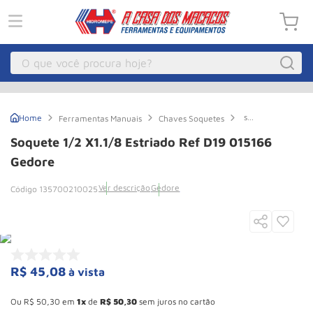
O que você procura hoje?
Macacos
1
º
soquete
Ferramentas Manuais
Chaves Soquetes
Guincho Eletrico
2
º
1/2
x1.1/8
Soquete 1/2 X1.1/8 Estriado Ref D19 015166
Estriado
Macaco Hidraulico
3
º
Ref
Gedore
D19
Talha Eletrica
4
º
015166
Ver descrição
Gedore
135700210025
Gedore
Macaco Jacare
5
º
Guincho
6
º
Macaco
7
º
R$
45
,
08
à vista
Rodizio
8
º
Esconder - Ganhe 10,37% de desconto pagando no boleto
Talha
9
º
Ou
R$
50
,
30
em
1
de
R$
50
,
30
sem juros no cartão