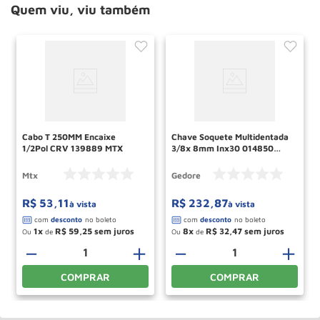
Quem viu, viu também
Cabo T 250MM Encaixe
Chave Soquete Multidentada
1/2Pol CRV 139889 MTX
3/8x 8mm Inx30 014850
Gedore
Mtx
Gedore
R$
53
,
11
R$
232
,
87
à vista
à vista
1
R$
59
,
25
8
R$
32
,
47
Ou
de
Ou
de
－
＋
－
＋
COMPRAR
COMPRAR