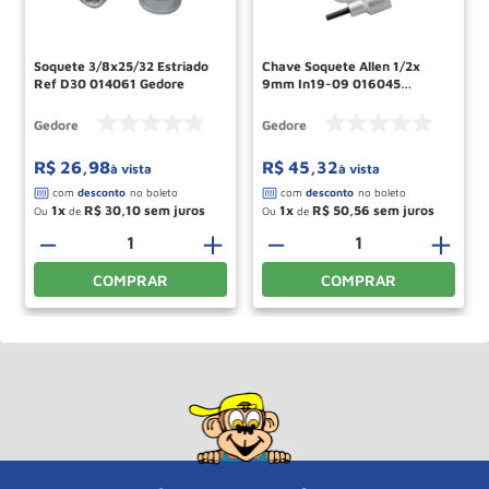
Soquete 3/8x25/32 Estriado
Chave Soquete Allen 1/2x
Ref D30 014061 Gedore
9mm In19-09 016045
Gedore
Gedore
Gedore
R$
26
,
98
R$
45
,
32
à vista
à vista
1
R$
30
,
10
1
R$
50
,
56
Ou
de
Ou
de
－
＋
－
＋
COMPRAR
COMPRAR