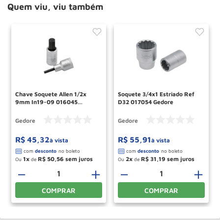
Quem viu, viu também
Chave Soquete Allen 1/2x
Soquete 3/4x1 Estriado Ref
9mm In19-09 016045
D32 017054 Gedore
Gedore
Gedore
Gedore
R$
45
,
32
R$
55
,
91
à vista
à vista
1
R$
50
,
56
2
R$
31
,
19
Ou
de
Ou
de
－
＋
－
＋
COMPRAR
COMPRAR