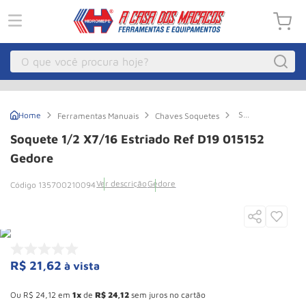
O que você procura hoje?
Macacos
1
º
Soquete
Ferramentas Manuais
Chaves Soquetes
Guincho Eletrico
2
º
1/2
x7/16
Soquete 1/2 X7/16 Estriado Ref D19 015152
Estriado
Macaco Hidraulico
3
º
Ref
Gedore
D19
Macaco Jacare
4
º
015152
Ver descrição
Gedore
135700210094
Gedore
Guincho
5
º
Talha Eletrica
6
º
Macaco
7
º
R$
21
,
62
à vista
Talha
8
º
Esconder - Ganhe 10,37% de desconto pagando no boleto
Rodizio
9
º
Ou
R$
24
,
12
em
1
de
R$
24
,
12
sem juros no cartão