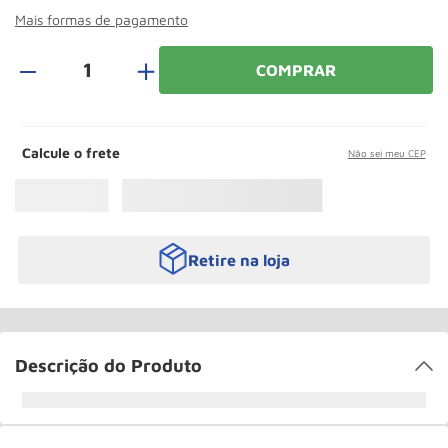
Roda
10
º
Mais formas de pagamento
＋
COMPRAR
Calcule o frete
Não sei meu CEP
Retire na loja
Descrição do Produto