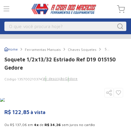
O que você procura hoje?
Macacos
1
º
Soquete
Ferramentas Manuais
Chaves Soquetes
Guincho Eletrico
2
º
1/2x13/32
Estriado
Soquete 1/2x13/32 Estriado Ref D19 015150
Ref
Macaco Hidraulico
3
º
D19
Gedore
015150
Talha Eletrica
4
º
Gedore
Ver descrição
Gedore
135700210374
Macaco Jacare
5
º
Guincho
6
º
Macaco
7
º
R$
122
,
85
à vista
Rodizio
8
º
Esconder - Ganhe 10,37% de desconto pagando no boleto
Talha
9
º
Ou
R$
137
,
06
em
4
de
R$
34
,
26
sem juros no cartão