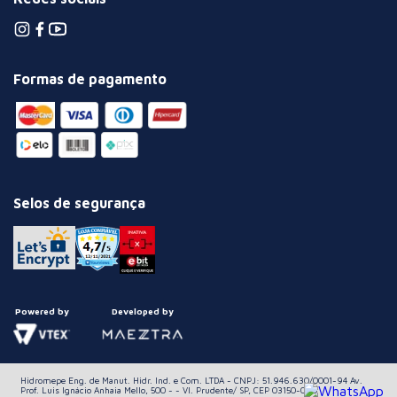
Formas de pagamento
Selos de segurança
Powered by
Developed by
Hidromepe Eng. de Manut. Hidr. Ind. e Com. LTDA - CNPJ: 51.946.630/0001-94 Av.
Prof. Luis Ignácio Anhaia Mello, 500 - - Vl. Prudente/ SP, CEP 03150-060