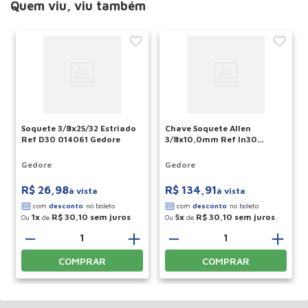
Quem viu, viu também
Soquete 3/8x25/32 Estriado
Chave Soquete Allen
Ref D30 014061 Gedore
3/8x10,0mm Ref In30
014790 Gedore
Gedore
Gedore
R$
26
,
98
R$
134
,
91
à vista
à vista
1
R$
30
,
10
5
R$
30
,
10
Ou
de
Ou
de
－
＋
－
＋
COMPRAR
COMPRAR