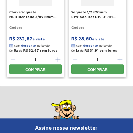
Chave Soquete
Soquete 1/2 x20mm
Multidentada 3/8x 8mm
Estriado Ref D19 015111
Inx30 014850 Gedore
Gedore
Gedore
Gedore
R$
232
,
87
R$
28
,
60
à vista
à vista
8
R$
32
,
47
1
R$
31
,
91
Ou
de
Ou
de
－
＋
－
＋
COMPRAR
COMPRAR
Assine nossa newsletter