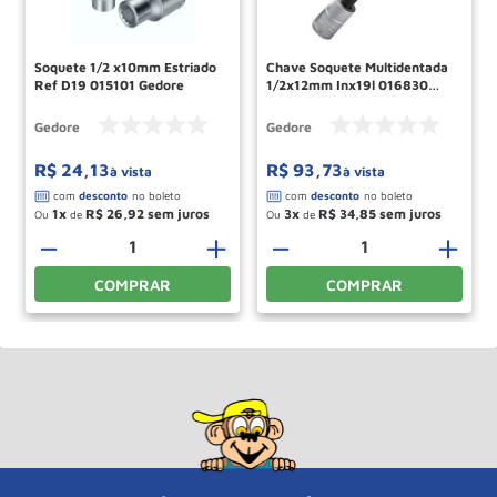
Soquete 1/2 x10mm Estriado
Chave Soquete Multidentada
Ref D19 015101 Gedore
1/2x12mm Inx19l 016830
Gedore
Gedore
Gedore
R$
24
,
13
R$
93
,
73
à vista
à vista
1
R$
26
,
92
3
R$
34
,
85
Ou
de
Ou
de
－
＋
－
＋
COMPRAR
COMPRAR