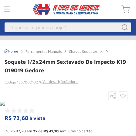
O que você procura hoje?
Macacos
1
º
Soquete
Ferramentas Manuais
Chaves Soquetes
Guincho Eletrico
2
º
1/2x24mm
Sextavado
Soquete 1/2x24mm Sextavado De Impacto K19
de
Macaco Hidraulico
3
º
Impacto
019019 Gedore
K19
Talha Eletrica
4
º
019019
Ver descrição
Gedore
135700210276
Gedore
Macaco Jacare
5
º
Guincho
6
º
Macaco
7
º
R$
73
,
68
à vista
Rodizio
8
º
Esconder - Ganhe 10,37% de desconto pagando no boleto
Talha
9
º
Ou
R$
82
,
20
em
2
de
R$
41
,
10
sem juros no cartão