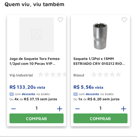
Quem viu, viu também
Jogo de Soquete Torx Femea
Soquete 1/2Pol x 15MM
1/2pol com 10 Pecas VIP
ESTRIADO CRV 010212 RIO
INDUSTRIAL
SUL
Vip Industrial
Riosul
R$
133
,
20
R$
5
,
56
à vista
à vista
4
R$
37
,
15
1
R$
6
,
20
Ou
de
Ou
de
＋
－
＋
－
＋
COMPRAR
COMPRAR