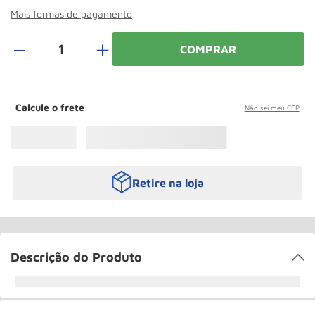
Roda
10
º
Mais formas de pagamento
＋
COMPRAR
Calcule o frete
Não sei meu CEP
Retire na loja
Descrição do Produto