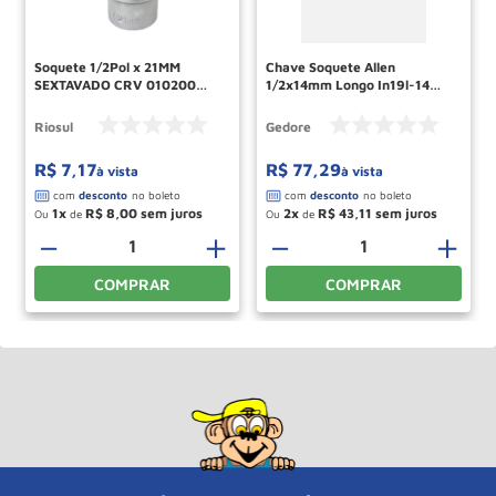
Soquete 1/2Pol x 21MM
Chave Soquete Allen
SEXTAVADO CRV 010200
1/2x14mm Longo In19l-14
RIO SUL
016370 Gedore
Riosul
Gedore
R$
7
,
17
R$
77
,
29
à vista
à vista
1
R$
8
,
00
2
R$
43
,
11
Ou
de
Ou
de
－
＋
－
＋
COMPRAR
COMPRAR