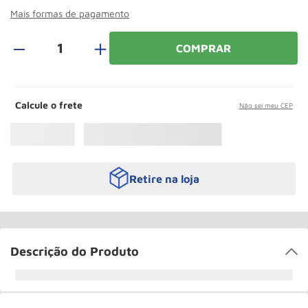
Roda
10
º
Mais formas de pagamento
＋
COMPRAR
Calcule o frete
Não sei meu CEP
Retire na loja
Descrição do Produto