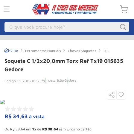
O que você procura hoje?
Macacos
1
º
Soquete
Ferramentas Manuais
Chaves Soquetes
Guincho Eletrico
2
º
C
1/2x20,0mm
Soquete C 1/2x20,0mm Torx Ref Tx19 015635
Torx
Macaco Hidraulico
3
º
Ref
Gedore
Tx19
Talha Eletrica
4
º
015635
Ver descrição
Gedore
135700210325
Gedore
Macaco Jacare
5
º
Guincho
6
º
Macaco
7
º
R$
34
,
63
à vista
Rodizio
8
º
Esconder - Ganhe 10,37% de desconto pagando no boleto
Talha
9
º
Ou
R$
38
,
64
em
1
de
R$
38
,
64
sem juros no cartão