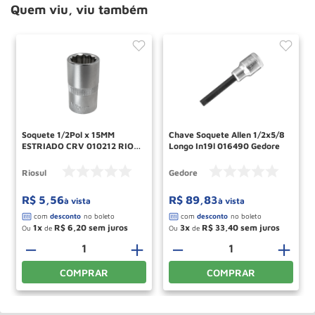
Quem viu, viu também
Soquete 1/2Pol x 15MM
Chave Soquete Allen 1/2x5/8
ESTRIADO CRV 010212 RIO
Longo In19l 016490 Gedore
SUL
Riosul
Gedore
R$
5
,
56
R$
89
,
83
à vista
à vista
1
R$
6
,
20
3
R$
33
,
40
Ou
de
Ou
de
－
＋
－
＋
COMPRAR
COMPRAR