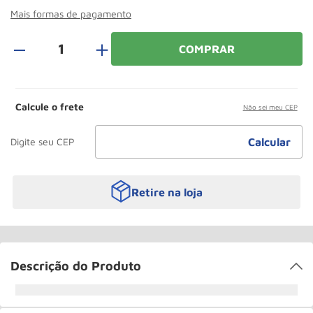
Roda
10
º
Mais formas de pagamento
＋
COMPRAR
Calcule o frete
Não sei meu CEP
Retire na loja
Descrição do Produto