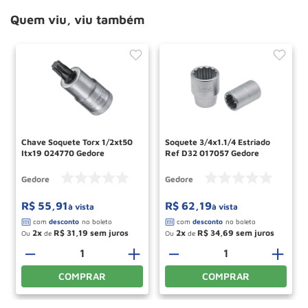
Quem viu, viu também
Chave Soquete Torx 1/2xt50
Soquete 3/4x1.1/4 Estriado
Itx19 024770 Gedore
Ref D32 017057 Gedore
Gedore
Gedore
R$
55
,
91
R$
62
,
19
à vista
à vista
2
R$
31
,
19
2
R$
34
,
69
Ou
de
Ou
de
－
＋
－
＋
COMPRAR
COMPRAR