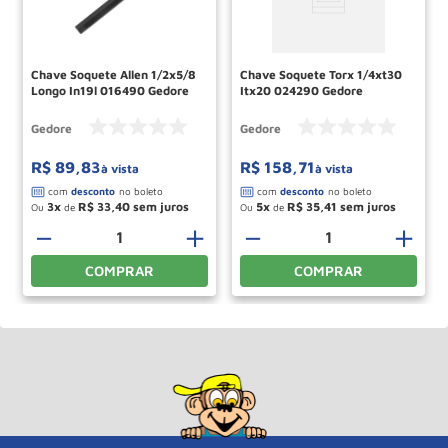
Chave Soquete Allen 1/2x5/8
Chave Soquete Torx 1/4xt30
Longo In19l 016490 Gedore
Itx20 024290 Gedore
Gedore
Gedore
R$
89
,
83
R$
158
,
71
à vista
à vista
3
R$
33
,
40
5
R$
35
,
41
Ou
de
Ou
de
＋
－
＋
－
＋
COMPRAR
COMPRAR