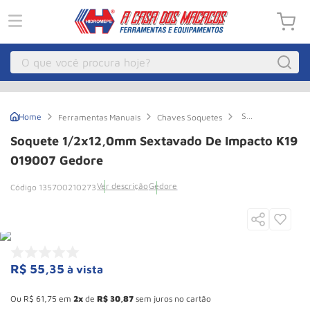
O que você procura hoje?
Macacos
1
º
Soquete
Ferramentas Manuais
Chaves Soquetes
Guincho Eletrico
2
º
1/2x12,0mm
Sextavado
Soquete 1/2x12,0mm Sextavado De Impacto K19
de
Macaco Hidraulico
3
º
Impacto
019007 Gedore
K19
Talha Eletrica
4
º
019007
Ver descrição
Gedore
135700210273
Gedore
Macaco Jacare
5
º
Guincho
6
º
Macaco
7
º
R$
55
,
35
à vista
Rodizio
8
º
Esconder - Ganhe 10,37% de desconto pagando no boleto
Talha
9
º
Ou
R$
61
,
75
em
2
de
R$
30
,
87
sem juros no cartão