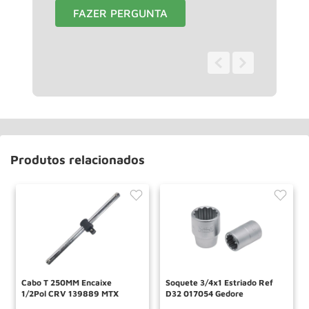
FAZER PERGUNTA
0 - 0
de
0
Produtos relacionados
Cabo T 250MM Encaixe
Soquete 3/4x1 Estriado Ref
1/2Pol CRV 139889 MTX
D32 017054 Gedore