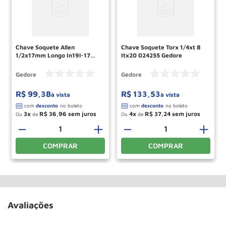
Chave Soquete Allen
Chave Soquete Torx 1/4xt 8
1/2x17mm Longo In19l-17
Itx20 024255 Gedore
016380 Gedore
Gedore
Gedore
R$
99
,
38
R$
133
,
53
à vista
à vista
3
R$
36
,
96
4
R$
37
,
24
Ou
de
Ou
de
－
＋
－
＋
COMPRAR
COMPRAR
Avaliações