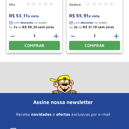
Mtx
Gedore
R$
53
,
11
R$
55
,
91
à vista
à vista
1
R$
59
,
25
2
R$
31
,
19
Ou
de
Ou
de
－
＋
－
＋
COMPRAR
COMPRAR
Assine nossa newsletter
Receba
novidades
e
ofertas
exclusivas por e-mail