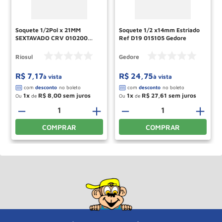
Soquete 1/2Pol x 21MM
Soquete 1/2 x14mm Estriado
SEXTAVADO CRV 010200
Ref D19 015105 Gedore
RIO SUL
Riosul
Gedore
R$
7
,
17
R$
24
,
75
à vista
à vista
1
R$
8
,
00
1
R$
27
,
61
Ou
de
Ou
de
－
＋
－
＋
COMPRAR
COMPRAR