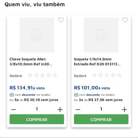
Quem viu, viu também
Chave Soquete Allen
Soquete 1/4x14,0mm
3/8x10,0mm Ref In30
Estriado Ref D20 013113
014790 Gedore
Gedore
Gedore
Gedore
R$
134
,
91
R$
101
,
00
à vista
à vista
5
R$
30
,
10
3
R$
37
,
56
Ou
de
Ou
de
－
＋
－
＋
COMPRAR
COMPRAR