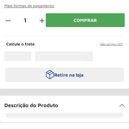
Paleteira
10
º
Mais formas de pagamento
＋
COMPRAR
Calcule o frete
Não sei meu CEP
Retire na loja
Descrição do Produto