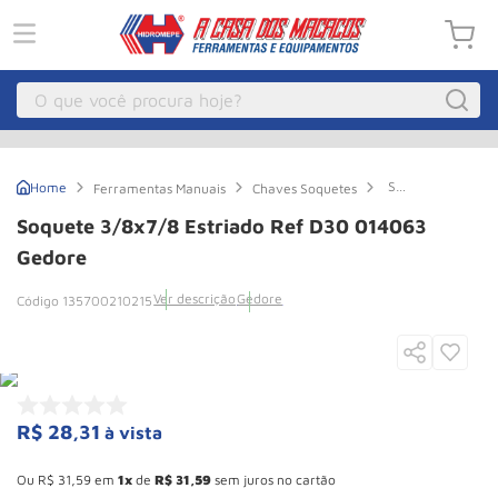
O que você procura hoje?
Macacos
1
º
Soquete
Ferramentas Manuais
Chaves Soquetes
Guincho Eletrico
2
º
3/8x7/8
Estriado
Soquete 3/8x7/8 Estriado Ref D30 014063
Ref
Macaco Hidraulico
3
º
D30
Gedore
014063
Talha Eletrica
4
º
Gedore
Ver descrição
Gedore
135700210215
Macaco Jacare
5
º
Guincho
6
º
Macaco
7
º
R$
28
,
31
à vista
Roda
8
º
Esconder - Ganhe 10,37% de desconto pagando no boleto
Rodizio
9
º
Ou
R$
31
,
59
em
1
de
R$
31
,
59
sem juros no cartão