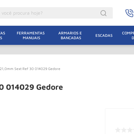
ocê procura hoje?
acacos
AS 
FERRAMENTAS 
ARMARIOS E 
COMPR
ESCADAS
S
MANUAIS
BANCADAS
incho Eletrico
acaco Hidraulico
acaco Jacare
x21,0mm Sext Ref 30 014029 Gedore
uincho
lha Eletrica
0 014029 Gedore
acaco
lha
leteira
dizio