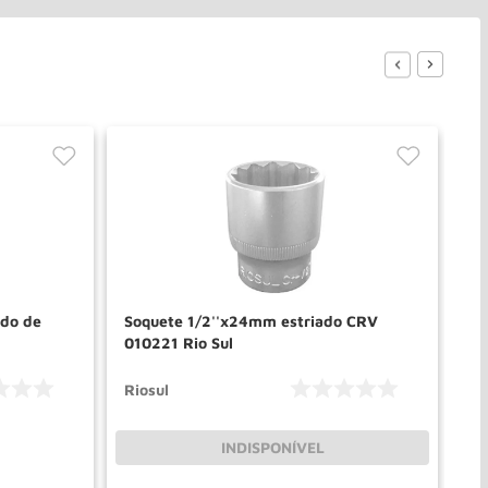
do de
Soquete 1/2''x24mm estriado CRV
Jo
010221 Rio Sul
01
Riosul
Ri
INDISPONÍVEL