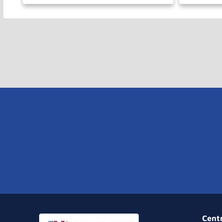
－
＋
－
COMPRAR
Cent