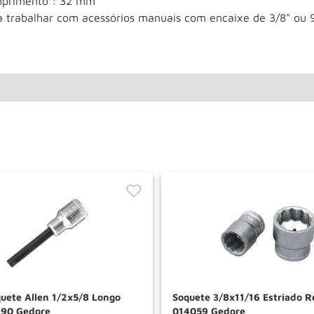
primento : 32 mm
a trabalhar com acessórios manuais com encaixe de 3/8" ou
uete Allen 1/2x5/8 Longo
Soquete 3/8x11/16 Estriado R
490 Gedore
014059 Gedore