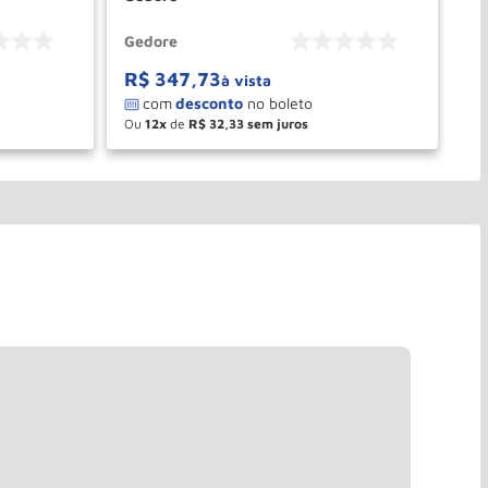
Gedore
Ge
R$
347
,
73
R
à vista
Ou
12
de
R$
32
,
33
O
－
＋
PRAR
COMPRAR