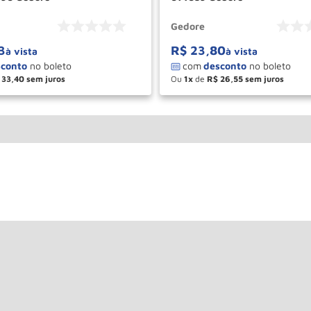
Gedore
3
R$
23
,
80
à vista
à vista
33
,
40
Ou
1
de
R$
26
,
55
＋
－
＋
COMPRAR
COM