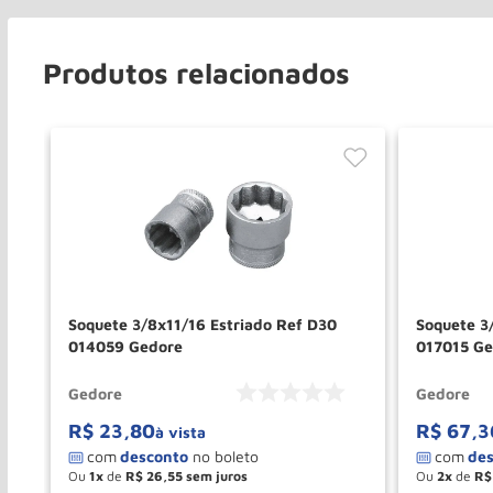
Produtos relacionados
go
Soquete 3/8x11/16 Estriado Ref D30
Soquete 3/4 x33mm Estriado Ref D32
014059 Gedore
017015 Ge
Gedore
Gedore
R$
23
,
80
R$
67
,
3
à vista
Ou
1
de
R$
26
,
55
Ou
2
de
R$