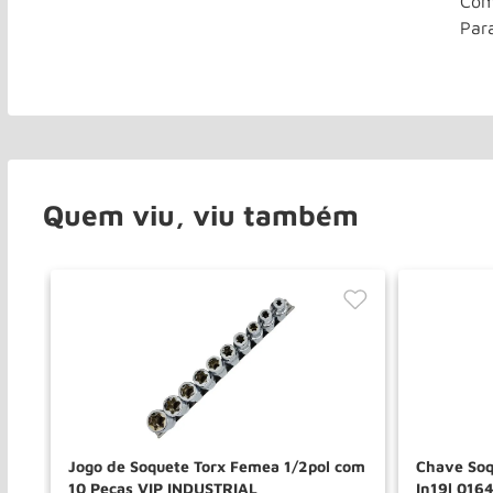
Com
Par
Quem viu, viu também
Jogo de Soquete Torx Femea 1/2pol com
Chave Soq
10 Pecas VIP INDUSTRIAL
In19l 016