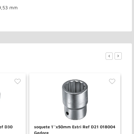
 9,53 mm
ef D30
soquete 1''x50mm Estri Ref D21 018004
Ch
Gedore
02