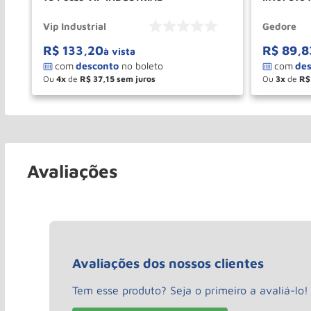
Vip Industrial
Gedore
R$
133
,
20
R$
89
,
8
à vista
Ou
4
de
R$
37
,
15
Ou
3
de
R$
－
＋
－
COMPRAR
Avaliações
Avaliações dos nossos clientes
Tem esse produto? Seja o primeiro a avaliá-lo!