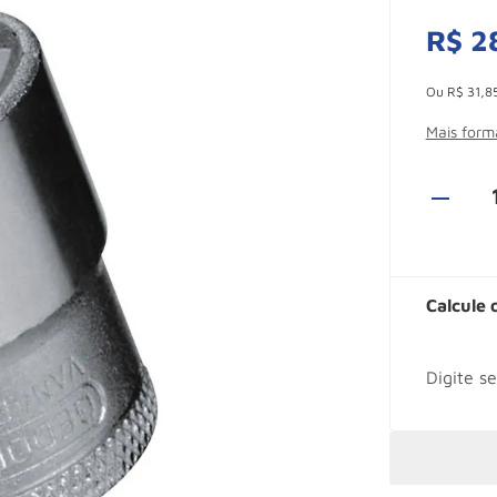
R$
2
Esconder -
Ou
R$
31
,
8
Mais for
Calcule 