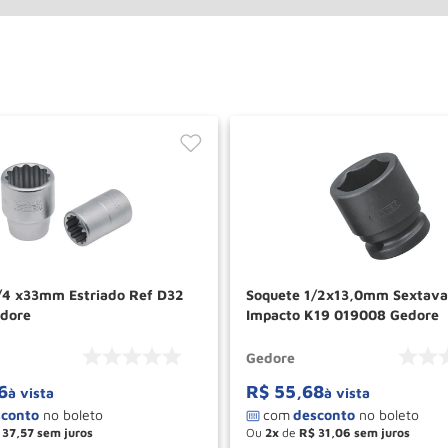
Soquete 1/2x13,0mm Sextava
dore
Impacto K19 019008 Gedore
Gedore
6
R$
55
,
68
à vista
à vista
37
,
57
Ou
2
de
R$
31
,
06