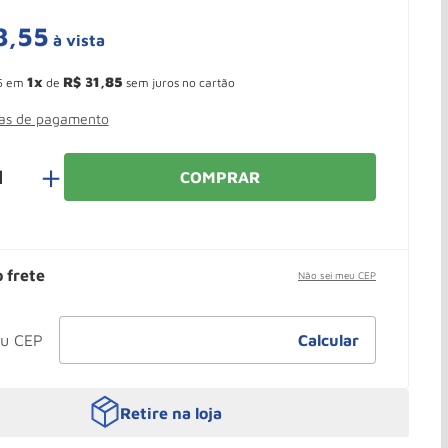
8
,
55
à vista
 Ganhe 10,37% de desconto pagando no boleto
1
R$
31
,
85
5
em
de
sem juros no cartão
mas de pagamento
＋
COMPRAR
o frete
Não sei meu CEP
Retire na loja