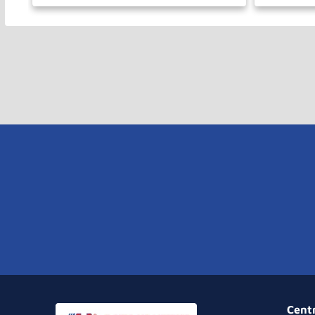
－
＋
－
COMPRAR
Cent