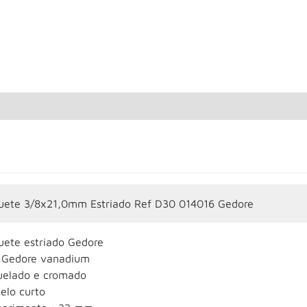
uete 3/8x21,0mm Estriado Ref D30 014016 Gedore
uete estriado Gedore
 Gedore vanadium
uelado e cromado
elo curto