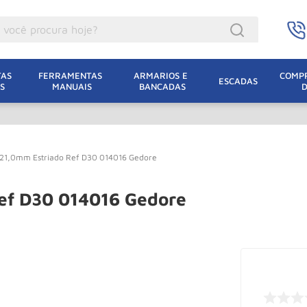
ocê procura hoje?
acacos
AS 
FERRAMENTAS 
ARMARIOS E 
COMPR
ESCADAS
S
MANUAIS
BANCADAS
incho Eletrico
acaco Hidraulico
lha Eletrica
21,0mm Estriado Ref D30 014016 Gedore
acaco Jacare
uincho
ef D30 014016 Gedore
acaco
dizio
lha
oda