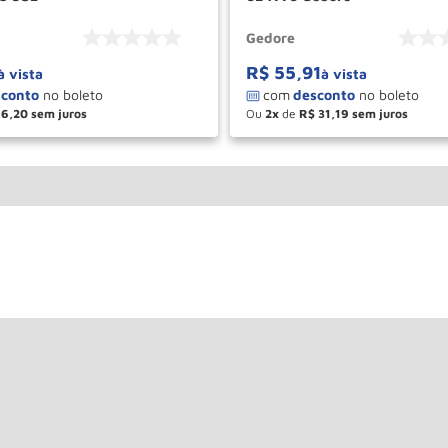
Gedore
R$
55
,
91
à vista
à vista
6
,
20
Ou
2
de
R$
31
,
19
＋
－
＋
COMPRAR
COM