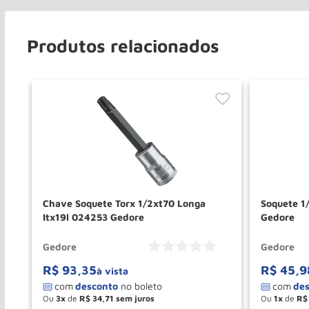
Produtos relacionados
0mm
Chave Soquete Torx 1/2xt70 Longa
Soquete 1
Itx19l 024253 Gedore
Gedore
Gedore
Gedore
R$
93
,
35
R$
45
,
9
à vista
Ou
3
de
R$
34
,
71
Ou
1
de
R$