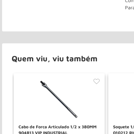
Com
Par
Quem viu, viu também
o
Cabo de Forca Articulado 1/2 x 380MM
Soquete 1
904813 VIP INDUSTRIAL
010212 RI