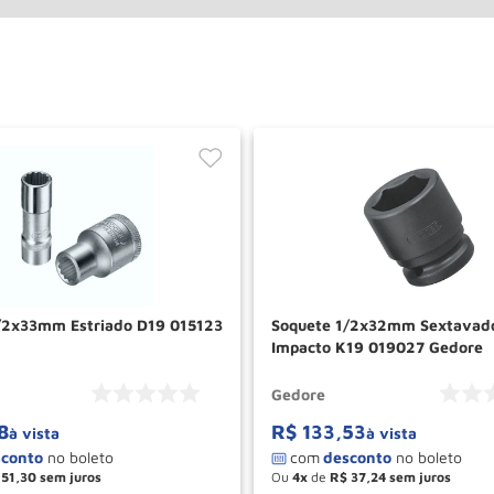
/2x33mm Estriado D19 015123
Soquete 1/2x32mm Sextavad
Impacto K19 019027 Gedore
Gedore
8
R$
133
,
53
à vista
à vista
51
,
30
Ou
4
de
R$
37
,
24