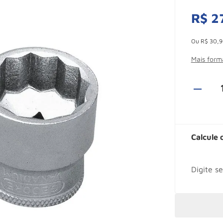
R$
2
Esconder -
Ou
R$
30
,
9
Mais for
Calcule 