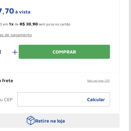
7
,
70
à vista
 Ganhe 10,37% de desconto pagando no boleto
1
R$
30
,
90
0
em
de
sem juros no cartão
mas de pagamento
＋
COMPRAR
o frete
Não sei meu CEP
Retire na loja