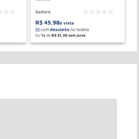
Gedore
Ge
R$
45
,
98
R
à vista
Ou
1
de
R$
51
,
30
O
－
＋
PRAR
COMPRAR