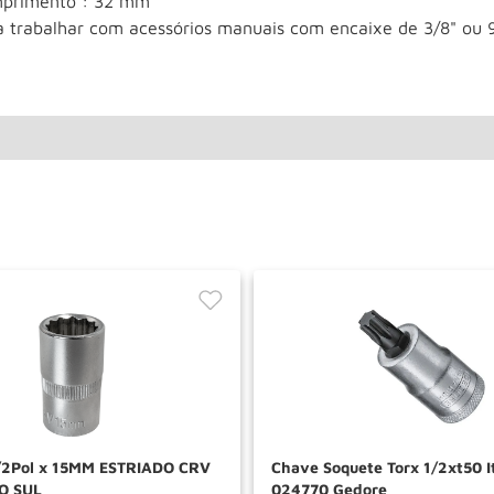
primento : 32 mm
a trabalhar com acessórios manuais com encaixe de 3/8" ou
/2Pol x 15MM ESTRIADO CRV
Chave Soquete Torx 1/2xt50 I
O SUL
024770 Gedore