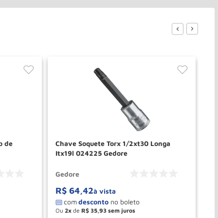
o de
Chave Soquete Torx 1/2xt30 Longa
Ch
Itx19l 024225 Gedore
In
Gedore
Ge
R$
64
,
42
R
à vista
Ou
2
de
R$
35
,
93
O