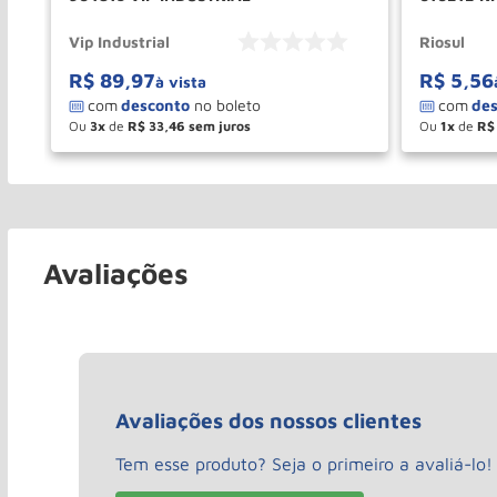
Vip Industrial
Riosul
R$
89
,
97
R$
5
,
56
à vista
Ou
3
de
R$
33
,
46
Ou
1
de
R$
－
＋
－
COMPRAR
Avaliações
Avaliações dos nossos clientes
Tem esse produto? Seja o primeiro a avaliá-lo!