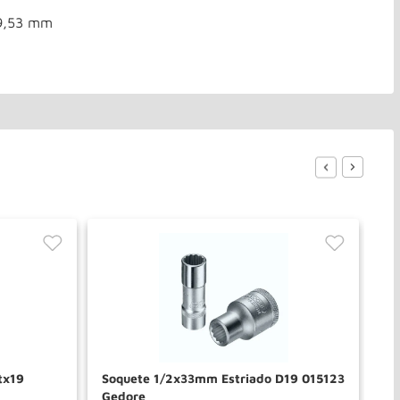
 9,53 mm
tx19
Soquete 1/2x33mm Estriado D19 015123
Ch
Gedore
02