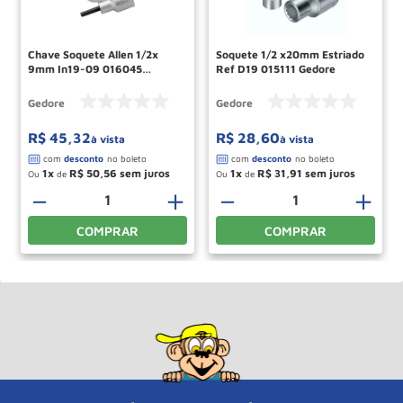
Chave Soquete Allen 1/2x
Soquete 1/2 x20mm Estriado
9mm In19-09 016045
Ref D19 015111 Gedore
Gedore
Gedore
Gedore
R$
45
,
32
R$
28
,
60
à vista
à vista
1
R$
50
,
56
1
R$
31
,
91
Ou
de
Ou
de
－
＋
－
＋
COMPRAR
COMPRAR