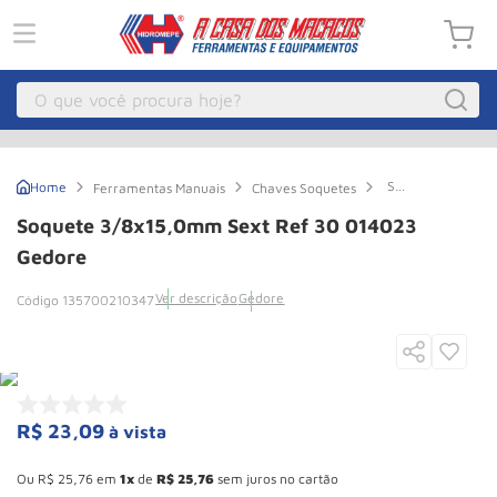
O que você procura hoje?
Macacos
1
º
Soquete
Ferramentas Manuais
Chaves Soquetes
Guincho Eletrico
2
º
3/8x15,0mm
Sext
Soquete 3/8x15,0mm Sext Ref 30 014023
Ref
Macaco Hidraulico
3
º
30
Gedore
014023
Macaco Jacare
4
º
Gedore
Ver descrição
Gedore
135700210347
Guincho
5
º
Talha Eletrica
6
º
Macaco
7
º
R$
23
,
09
à vista
Talha
8
º
Esconder - Ganhe 10,37% de desconto pagando no boleto
Rodizio
9
º
Ou
R$
25
,
76
em
1
de
R$
25
,
76
sem juros no cartão