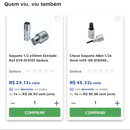
Quem viu, viu também
Soquete 1/2 x10mm Estriado
Chave Soquete Allen 1/2x
Ref D19 015101 Gedore
9mm In19-09 016045
Gedore
Gedore
Gedore
R$
24
,
13
R$
45
,
32
à vista
à vista
1
R$
26
,
92
1
R$
50
,
56
Ou
de
Ou
de
＋
－
＋
－
＋
COMPRAR
COMPRAR