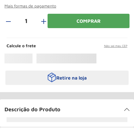
Roda
10
º
Mais formas de pagamento
＋
COMPRAR
Calcule o frete
Não sei meu CEP
Retire na loja
Descrição do Produto