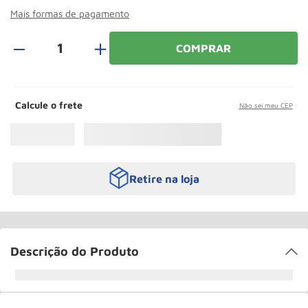
Roda
10
º
Mais formas de pagamento
＋
COMPRAR
Calcule o frete
Não sei meu CEP
Retire na loja
Descrição do Produto