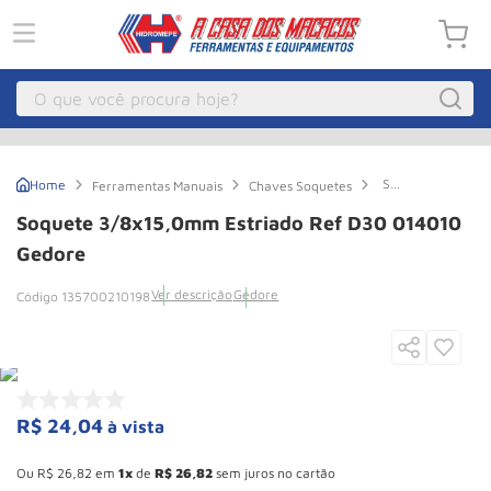
O que você procura hoje?
Macacos
1
º
Soquete
Ferramentas Manuais
Chaves Soquetes
Guincho Eletrico
2
º
3/8x15,0mm
Estriado
Soquete 3/8x15,0mm Estriado Ref D30 014010
Ref
Macaco Hidraulico
3
º
D30
Gedore
014010
Macaco Jacare
4
º
Gedore
Ver descrição
Gedore
135700210198
Guincho
5
º
Talha Eletrica
6
º
Macaco
7
º
R$
24
,
04
à vista
Talha
8
º
Esconder - Ganhe 10,37% de desconto pagando no boleto
Rodizio
9
º
Ou
R$
26
,
82
em
1
de
R$
26
,
82
sem juros no cartão