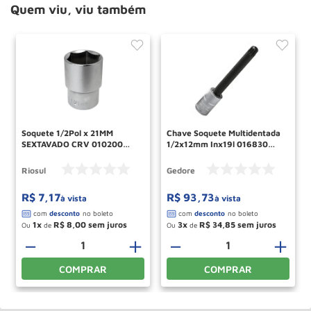
Quem viu, viu também
Soquete 1/2Pol x 21MM
Chave Soquete Multidentada
SEXTAVADO CRV 010200
1/2x12mm Inx19l 016830
RIO SUL
Gedore
Riosul
Gedore
R$
7
,
17
R$
93
,
73
à vista
à vista
1
R$
8
,
00
3
R$
34
,
85
Ou
de
Ou
de
－
＋
－
＋
COMPRAR
COMPRAR