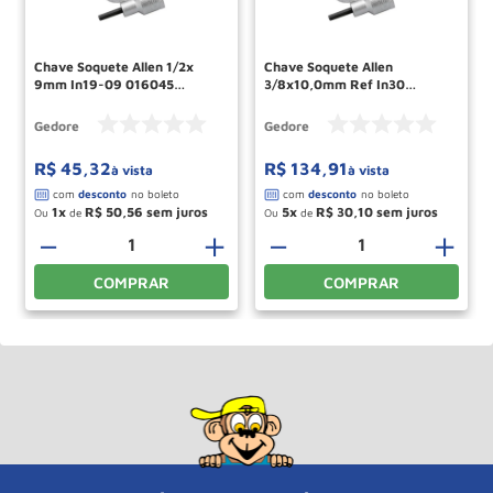
Chave Soquete Allen 1/2x
Chave Soquete Allen
9mm In19-09 016045
3/8x10,0mm Ref In30
Gedore
014790 Gedore
Gedore
Gedore
R$
45
,
32
R$
134
,
91
à vista
à vista
1
R$
50
,
56
5
R$
30
,
10
Ou
de
Ou
de
－
＋
－
＋
COMPRAR
COMPRAR