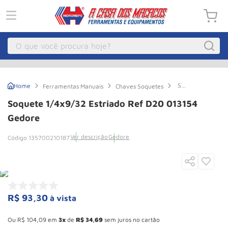
O que você procura hoje?
Macacos
1
º
Soquete
Ferramentas Manuais
Chaves Soquetes
Guincho Eletrico
2
º
1/4x9/32
Estriado
Soquete 1/4x9/32 Estriado Ref D20 013154
Ref
Macaco Hidraulico
3
º
D20
Gedore
013154
Macaco Jacare
4
º
Gedore
Ver descrição
Gedore
135700210187
Guincho
5
º
Talha Eletrica
6
º
Macaco
7
º
R$
93
,
30
à vista
Talha
8
º
Esconder - Ganhe 10,37% de desconto pagando no boleto
Paleteira
9
º
Ou
R$
104
,
09
em
3
de
R$
34
,
69
sem juros no cartão