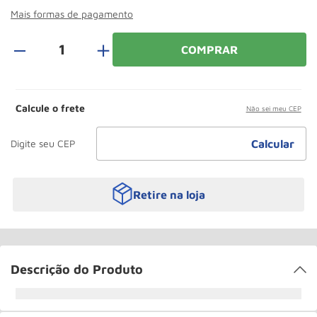
Rodizio
10
º
Mais formas de pagamento
＋
COMPRAR
Calcule o frete
Não sei meu CEP
Retire na loja
Descrição do Produto