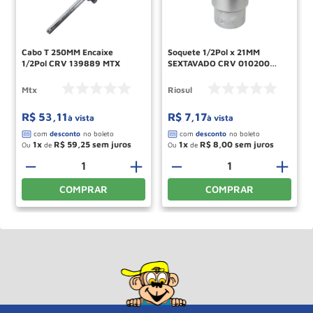
Cabo T 250MM Encaixe
Soquete 1/2Pol x 21MM
1/2Pol CRV 139889 MTX
SEXTAVADO CRV 010200
RIO SUL
Mtx
Riosul
R$
53
,
11
R$
7
,
17
à vista
à vista
1
R$
59
,
25
1
R$
8
,
00
Ou
de
Ou
de
－
＋
－
＋
COMPRAR
COMPRAR