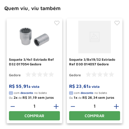
Quem viu, viu também
Soquete 3/4x1 Estriado Ref
Soquete 3/8x19/32 Estriado
D32 017054 Gedore
Ref D30 014057 Gedore
Gedore
Gedore
R$
55
,
91
R$
23
,
61
à vista
à vista
2
R$
31
,
19
1
R$
26
,
34
Ou
de
Ou
de
－
＋
－
＋
COMPRAR
COMPRAR