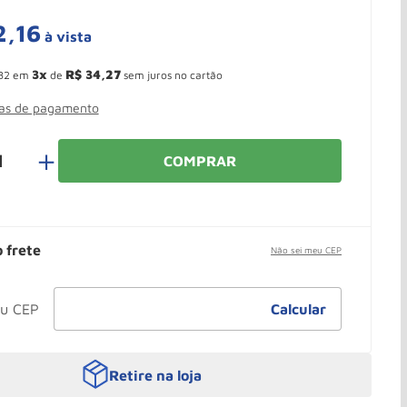
2
,
16
à vista
 Ganhe 10,37% de desconto pagando no boleto
3
R$
34
,
27
82
em
de
sem juros no cartão
mas de pagamento
＋
COMPRAR
o frete
Não sei meu CEP
Retire na loja