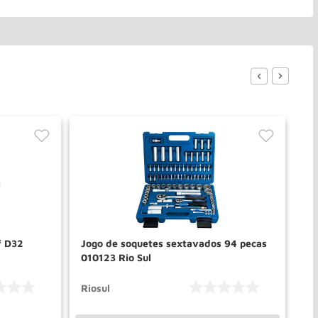
Jogo de soquetes sextavados 94 pecas
Ch
010123 Rio Sul
02
Riosul
Ge