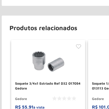
Produtos relacionados
515
Soquete 3/4x1 Estriado Ref D32 017054
Soquete 1
Gedore
013113 Ge
Gedore
Gedore
R$
55
,
91
R$
101
,
à vista