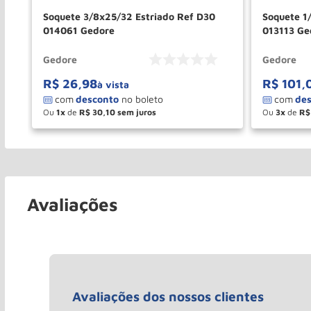
f
Soquete 3/8x25/32 Estriado Ref D30
Soquete 1
014061 Gedore
013113 Ge
Gedore
Gedore
R$
26
,
98
R$
101
,
à vista
Ou
1
de
R$
30
,
10
Ou
3
de
R$
－
＋
－
COMPRAR
Avaliações
Avaliações dos nossos clientes