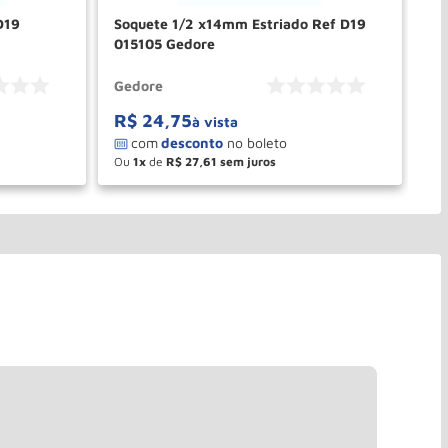
D19
Soquete 1/2 x14mm Estriado Ref D19
Ch
015105 Gedore
5,
Gedore
Le
R$
24
,
75
R
à vista
Ou
1
de
R$
27
,
61
O
－
＋
PRAR
COMPRAR