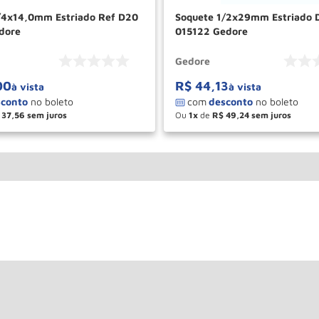
/4x14,0mm Estriado Ref D20
Soquete 1/2x29mm Estriado 
dore
015122 Gedore
Gedore
00
R$
44
,
13
à vista
à vista
37
,
56
Ou
1
de
R$
49
,
24
＋
－
＋
COMPRAR
COM