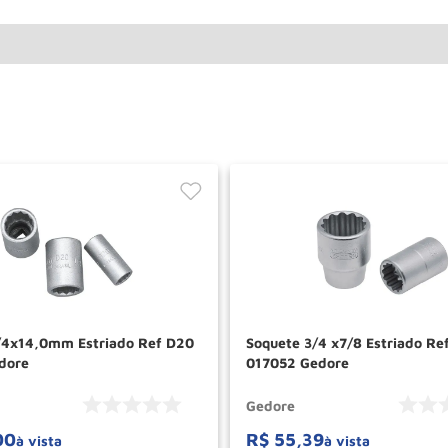
/4x14,0mm Estriado Ref D20
Soquete 3/4 x7/8 Estriado Ref D32
dore
017052 Gedore
Gedore
00
R$
55
,
39
à vista
à vista