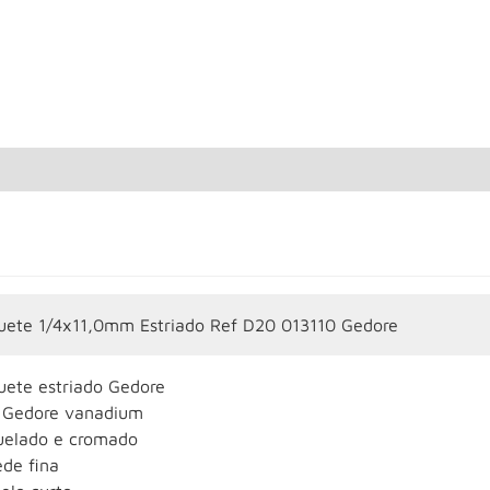
uete 1/4x11,0mm Estriado Ref D20 013110 Gedore
uete estriado Gedore
 Gedore vanadium
uelado e cromado
ede fina