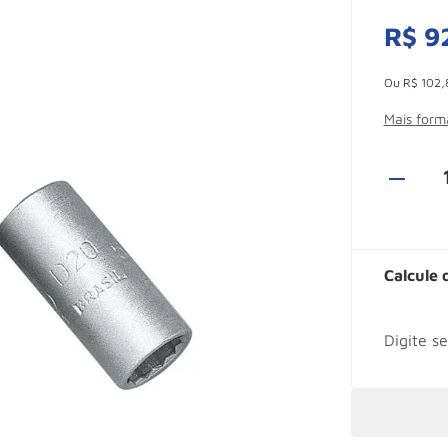
R$
9
Esconder -
Ou
R$
102
,
Mais for
Calcule 