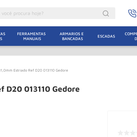
ocê procura hoje?
acacos
AS 
FERRAMENTAS 
ARMARIOS E 
COMPR
ESCADAS
S
MANUAIS
BANCADAS
incho Eletrico
acaco Hidraulico
lha Eletrica
11,0mm Estriado Ref D20 013110 Gedore
acaco Jacare
uincho
ef D20 013110 Gedore
acaco
dizio
lha
oda