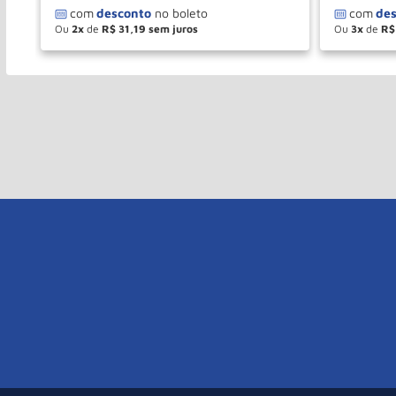
Ou
2
de
R$
31
,
19
Ou
3
de
R$
－
＋
－
COMPRAR