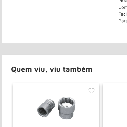
Mod
Com
Fac
Par
Quem viu, viu também