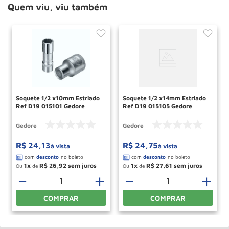
Quem viu, viu também
Soquete 1/2 x10mm Estriado
Soquete 1/2 x14mm Estriado
Ref D19 015101 Gedore
Ref D19 015105 Gedore
Gedore
Gedore
R$
24
,
13
R$
24
,
75
à vista
à vista
1
R$
26
,
92
1
R$
27
,
61
Ou
de
Ou
de
－
＋
－
＋
COMPRAR
COMPRAR