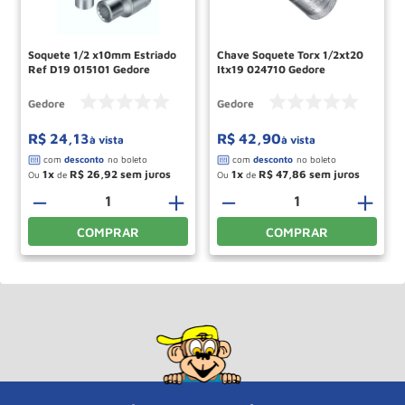
Soquete 1/2 x10mm Estriado
Chave Soquete Torx 1/2xt20
Ref D19 015101 Gedore
Itx19 024710 Gedore
Gedore
Gedore
R$
24
,
13
R$
42
,
90
à vista
à vista
1
R$
26
,
92
1
R$
47
,
86
Ou
de
Ou
de
－
＋
－
＋
COMPRAR
COMPRAR