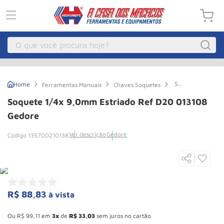
O que você procura hoje?
Macacos
1
º
Soquete
Ferramentas Manuais
Chaves Soquetes
Guincho Eletrico
2
º
1/4x
9,0mm
Soquete 1/4x 9,0mm Estriado Ref D20 013108
Estriado
Macaco Hidraulico
3
º
Ref
Gedore
D20
Macaco Jacare
4
º
013108
Ver descrição
Gedore
135700210138
Gedore
Guincho
5
º
Talha Eletrica
6
º
Macaco
7
º
R$
88
,
83
à vista
Talha
8
º
Esconder - Ganhe 10,37% de desconto pagando no boleto
Paleteira
9
º
Ou
R$
99
,
11
em
3
de
R$
33
,
03
sem juros no cartão