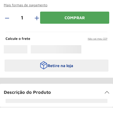
Rodizio
10
º
Mais formas de pagamento
＋
COMPRAR
Calcule o frete
Não sei meu CEP
Retire na loja
Descrição do Produto