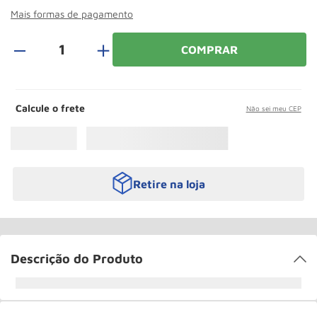
Roda
10
º
Mais formas de pagamento
＋
COMPRAR
Calcule o frete
Não sei meu CEP
Retire na loja
Descrição do Produto