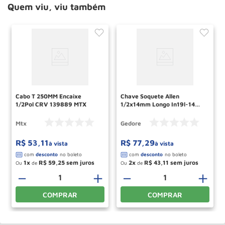
Quem viu, viu também
Cabo T 250MM Encaixe
Chave Soquete Allen
1/2Pol CRV 139889 MTX
1/2x14mm Longo In19l-14
016370 Gedore
Mtx
Gedore
R$
53
,
11
R$
77
,
29
à vista
à vista
1
R$
59
,
25
2
R$
43
,
11
Ou
de
Ou
de
－
＋
－
＋
COMPRAR
COMPRAR