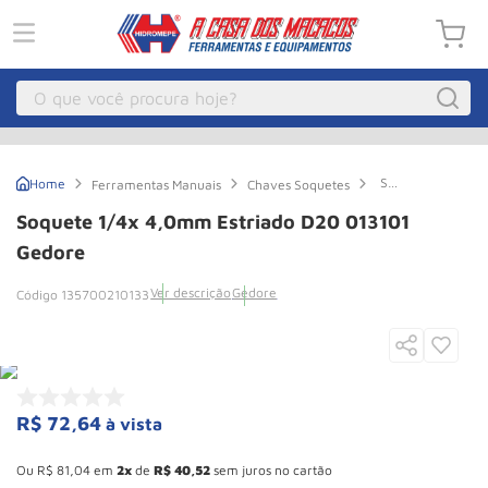
O que você procura hoje?
Macacos
1
º
Soquete
Ferramentas Manuais
Chaves Soquetes
Guincho Eletrico
2
º
1/4x
4,0mm
Soquete 1/4x 4,0mm Estriado D20 013101
Estriado
Macaco Hidraulico
3
º
D20
Gedore
013101
Talha Eletrica
4
º
Gedore
Ver descrição
Gedore
135700210133
Macaco Jacare
5
º
Guincho
6
º
Macaco
7
º
R$
72
,
64
à vista
Rodizio
8
º
Esconder - Ganhe 10,37% de desconto pagando no boleto
Talha
9
º
Ou
R$
81
,
04
em
2
de
R$
40
,
52
sem juros no cartão