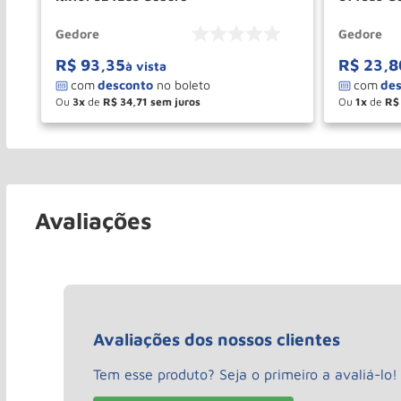
Gedore
Gedore
R$
93
,
35
R$
23
,
8
à vista
Ou
3
de
R$
34
,
71
Ou
1
de
R$
－
＋
－
COMPRAR
Avaliações
Avaliações dos nossos clientes
Tem esse produto? Seja o primeiro a avaliá-lo!