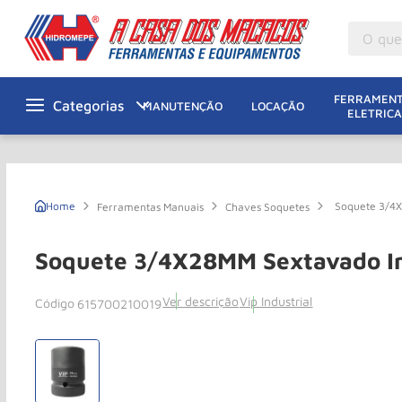
O que v
M
1
º
FERRAMENT
MANUTENÇÃO
LOCAÇÃO
ELETRICA
Gu
2
º
M
3
º
M
4
º
Soquete 3/4
Ferramentas Manuais
Chaves Soquetes
G
5
º
Ta
6
º
Soquete 3/4X28MM Sextavado I
M
7
º
Ver descrição
Vip Industrial
615700210019
Ta
8
º
Ro
9
º
R
10
º