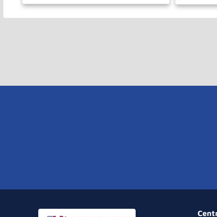
－
＋
－
COMPRAR
Cent