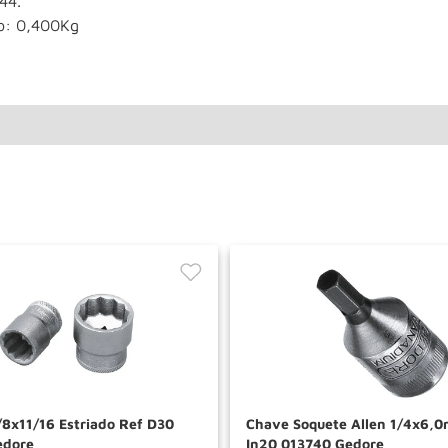
44.
o: 0,400Kg
/8x11/16 Estriado Ref D30
Chave Soquete Allen 1/4x6,
edore
In20 013740 Gedore