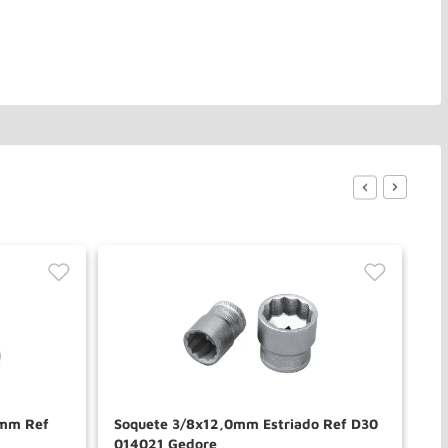
0mm Ref
Soquete 3/8x12,0mm Estriado Ref D30
Ch
014021 Gedore
02