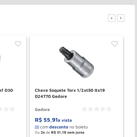
ef D30
Chave Soquete Torx 1/2xt50 Itx19
So
024770 Gedore
Im
Gedore
Ge
R$
55
,
91
R
à vista
Ou
2
de
R$
31
,
19
O