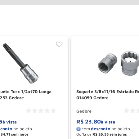
uete Torx 1/2xt70 Longa
Soquete 3/8x11/16 Estriado R
4253 Gedore
014059 Gedore
Gedore
5
R$
23
,
80
à vista
à vista
34
,
71
Ou
1
de
R$
26
,
55