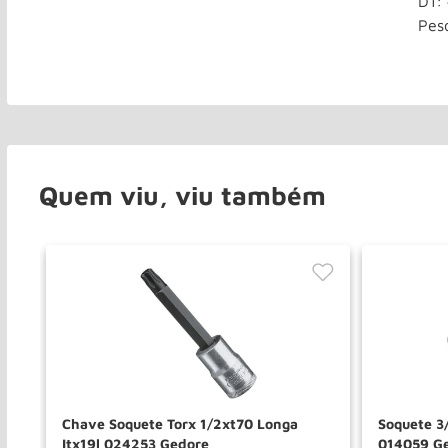
D1: 
Pes
Quem viu, viu também
ct
Chave Soquete Torx 1/2xt70 Longa
Soquete 3
Itx19l 024253 Gedore
014059 G