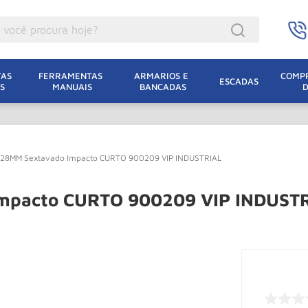
ocê procura hoje?
acacos
AS 
FERRAMENTAS 
ARMARIOS E 
COMPR
ESCADAS
S
MANUAIS
BANCADAS
incho Eletrico
acaco Hidraulico
acaco Jacare
X28MM Sextavado Impacto CURTO 900209 VIP INDUSTRIAL
uincho
lha Eletrica
mpacto CURTO 900209 VIP INDUST
acaco
lha
dizio
oda