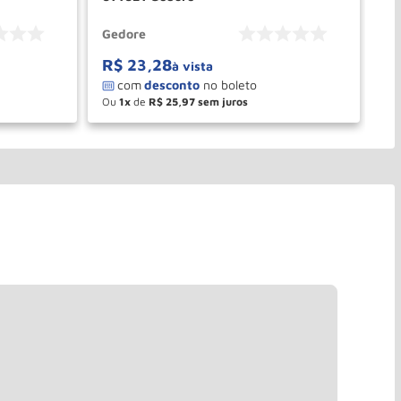
Gedore
Ge
R$
23
,
28
R
à vista
Ou
1
de
R$
25
,
97
O
－
＋
PRAR
COMPRAR