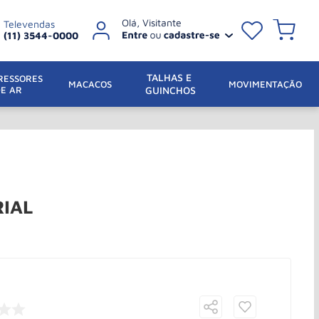
Televendas
(11) 3544-0000
TALHAS E 
ESSORES 
 MACACOS
MOVIMENTAÇÃO
DE AR
GUINCHOS
RIAL