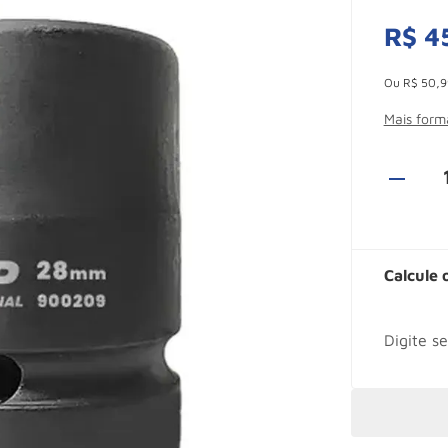
R$
4
Esconder -
Ou
R$
50
,
9
Mais for
Calcule 