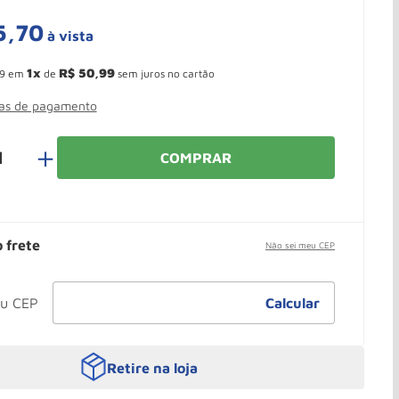
5
,
70
à vista
 Ganhe 10,37% de desconto pagando no boleto
1
R$
50
,
99
9
em
de
sem juros no cartão
mas de pagamento
＋
COMPRAR
o frete
Não sei meu CEP
Retire na loja