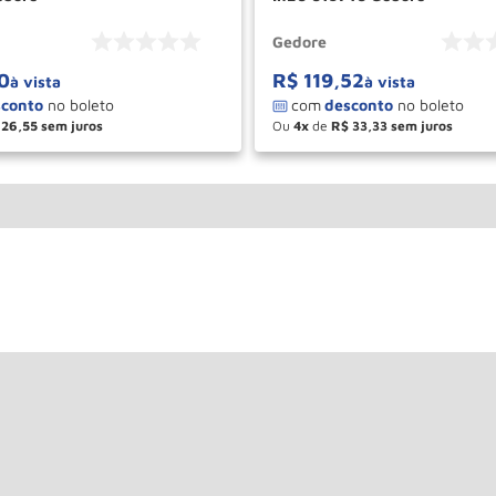
Gedore
0
R$
119
,
52
à vista
à vista
26
,
55
Ou
4
de
R$
33
,
33
＋
－
＋
COMPRAR
COM