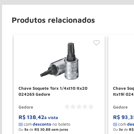
Produtos relacionados
Chave Soquete Torx 1/4xt10 Itx20
Chave Soq
024265 Gedore
Itx19l 02
Gedore
Gedore
R$
138
,
42
R$
93
,
3
à vista
Ou
5
de
R$
30
,
88
Ou
3
de
R$