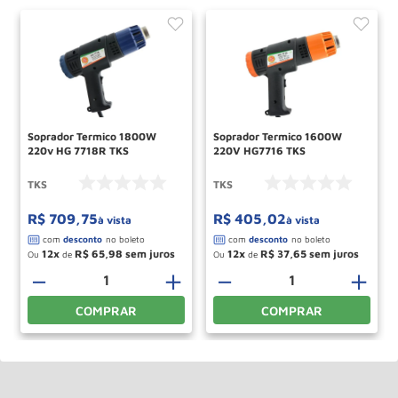
Soprador Termico 1800W
Soprador Termico 1600W
220v HG 7718R TKS
220V HG7716 TKS
TKS
TKS
R$
709
,
75
R$
405
,
02
à vista
à vista
12
R$
65
,
98
12
R$
37
,
65
Ou
de
Ou
de
－
＋
－
＋
COMPRAR
COMPRAR