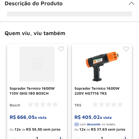
Descrição do Produto
Quem viu, viu também
Soprador Termico 1600W
Soprador Termico 1600W
110V GHG 180 BOSCH
220V HG7716 TKS
Bosch
TKS
R$
666
,
05
R$
405
,
02
à vista
à vista
12
R$
55
,
50
12
R$
37
,
65
Ou
de
Ou
de
－
＋
－
＋