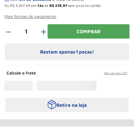
Rodizio
10
º
Ou
R$
3
.
347
,
69
em
12
de
R$
278
,
97
sem juros no cartão
Mais formas de pagamento
＋
COMPRAR
Restam apenas
1
peças!
Calcule o frete
Não sei meu CEP
Retire na loja