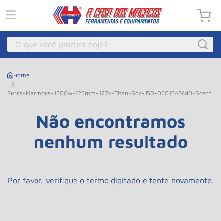
O que você procura hoje?
Macacos
1
º
Guincho Eletrico
2
º
Serra-Marmore-1500w-125mm-127v-Titan-Gdc-150-06015486d0-Bosch
Macaco Hidraulico
3
º
Não encontramos
Guincho
4
º
nenhum resultado
Macaco Jacare
5
º
Talha Eletrica
6
º
Macaco
7
º
Por favor, verifique o termo digitado e tente novamente.
Talha
8
º
Rodizio
9
º