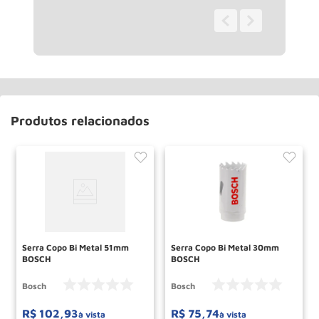
0 - 0
de
0
Produtos relacionados
Serra Copo Bi Metal 51mm
Serra Copo Bi Metal 30mm
BOSCH
BOSCH
Bosch
Bosch
R$
102
,
93
R$
75
,
74
à vista
à vista