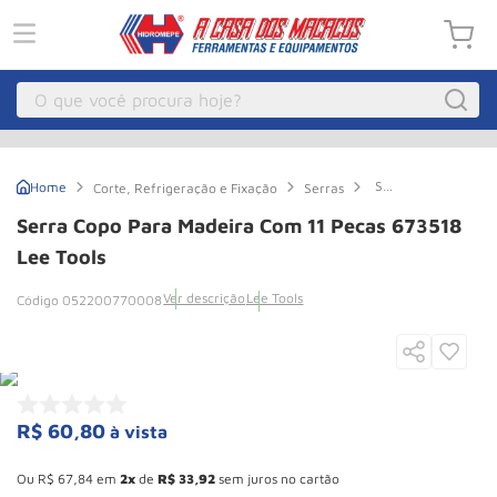
O que você procura hoje?
Macacos
1
º
Serra
Corte, Refrigeração e Fixação
Serras
Guincho Eletrico
2
º
Copo
Para
Serra Copo Para Madeira Com 11 Pecas 673518
Madeira
Macaco Hidraulico
3
º
Com
Lee Tools
11
Macaco Jacare
4
º
Pecas
Ver descrição
Lee Tools
052200770008
673518
Guincho
5
º
Lee
Tools
Talha Eletrica
6
º
Macaco
7
º
R$
60
,
80
à vista
Talha
8
º
Esconder - Ganhe 10,37% de desconto pagando no boleto
Paleteira
9
º
Ou
R$
67
,
84
em
2
de
R$
33
,
92
sem juros no cartão