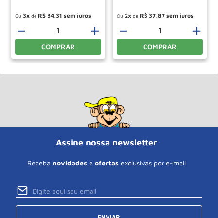
3
R$
34
,
31
2
R$
37
,
87
Ou
de
Ou
de
＋
－
＋
－
＋
COMPRAR
COMPRAR
Assine nossa newsletter
Receba
novidades
e
ofertas
exclusivas por e-mail
ENVIAR