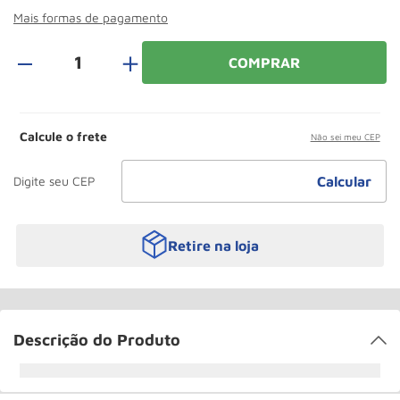
Rodizio
10
º
Mais formas de pagamento
＋
COMPRAR
Calcule o frete
Não sei meu CEP
Retire na loja
Descrição do Produto