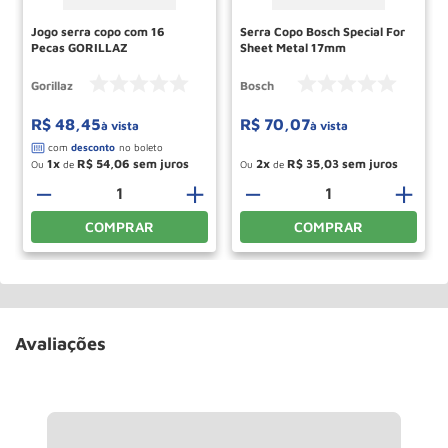
Jogo serra copo com 16
Serra Copo Bosch Special For
Pecas GORILLAZ
Sheet Metal 17mm
Gorillaz
Bosch
R$
48
,
45
R$
70
,
07
à vista
à vista
1
R$
54
,
06
2
R$
35
,
03
Ou
de
Ou
de
＋
－
＋
－
＋
COMPRAR
COMPRAR
Avaliações